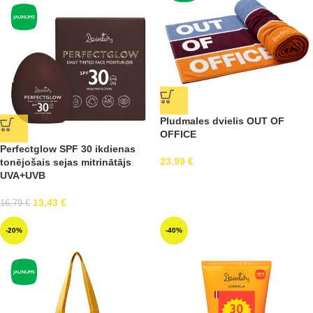
Pludmales dvielis OUT OF
OFFICE
Perfectglow SPF 30 ikdienas
23,99
€
tonējošais sejas mitrinātājs
UVA+UVB
13,43
€
16,79
€
-20%
-40%