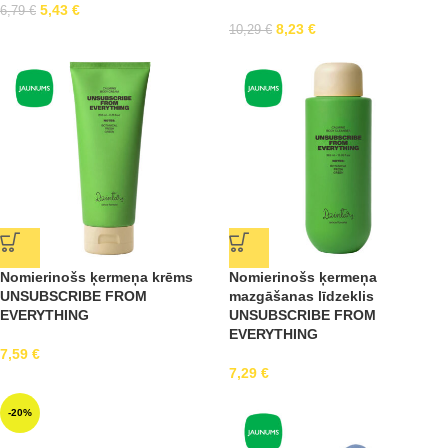
5,43
€
6,79
€
8,23
€
10,29
€
Nomierinošs ķermeņa krēms
Nomierinošs ķermeņa
UNSUBSCRIBE FROM
mazgāšanas līdzeklis
EVERYTHING
UNSUBSCRIBE FROM
EVERYTHING
7,59
€
7,29
€
-20%