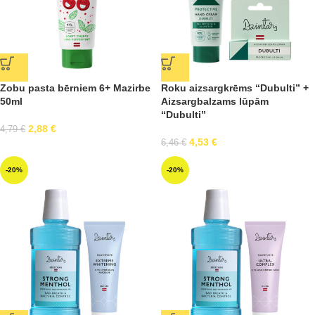
Zobu pasta bērniem 6+ Mazirbe
Roku aizsargkrēms “Dubulti” +
50ml
Aizsargbalzams lūpām
“Dubulti”
2,88
€
4,79
€
4,53
€
6,46
€
-20%
-20%