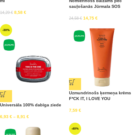
ml
Nomierinošs balzams pēc
sauļošanās Jūrmala SOS
8,58
€
14,29
€
14,75
€
24,58
€
-30%
Uzmundrinošs ķermeņa krēms
F*CK IT, I LOVE YOU
Universāla 100% dabīga ziede
7,59
€
6,93
€
–
8,91
€
-40%