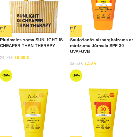
Pludmales soma SUNLIGHT IS
Sauļošanās aizsargbalzams ar
CHEAPER THAN THERAPY
mirdzumu Jūrmala SPF 30
UVA+UVB
19,99
€
24,99
€
7,50
€
12,50
€
-50%
-20%