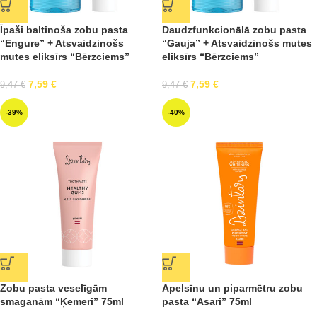
Īpaši baltinoša zobu pasta
Daudzfunkcionālā zobu pasta
“Engure” + Atsvaidzinošs
“Gauja” + Atsvaidzinošs mutes
mutes eliksīrs “Bērzciems”
eliksīrs “Bērzciems”
7,59
€
7,59
€
9,47
€
9,47
€
-39%
-40%
Zobu pasta veselīgām
Apelsīnu un piparmētru zobu
smaganām “Ķemeri” 75ml
pasta “Asari” 75ml