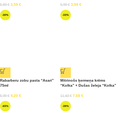
3,59
€
3,59
€
5,89
€
5,99
€
-30%
-33%
Rabarberu zobu pasta “Asari”
Mitrinošs ķermeņa krēms
75ml
“Kolka” + Dušas želeja “Kolka”
4,20
€
7,68
€
5,99
€
11,43
€
-65%
-39%