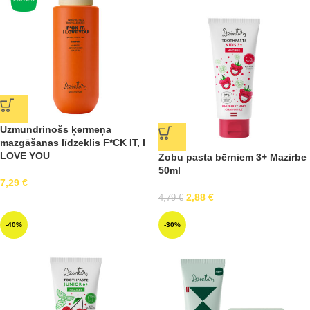
Uzmundrinošs ķermeņa
mazgāšanas līdzeklis F*CK IT, I
LOVE YOU
Zobu pasta bērniem 3+ Mazirbe
50ml
7,29
€
2,88
€
4,79
€
-40%
-30%