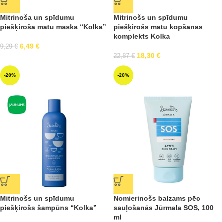
Mitrinoša un spīdumu
Mitrinošs un spīdumu
piešķiroša matu maska “Kolka”
piešķirošs matu kopšanas
komplekts Kolka
6,49
€
9,29
€
18,30
€
22,87
€
-20%
-20%
Mitrinošs un spīdumu
Nomierinošs balzams pēc
piešķirošs šampūns “Kolka”
sauļošanās Jūrmala SOS, 100
ml