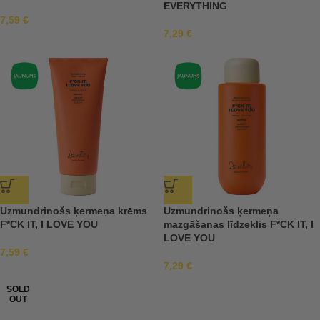
EVERYTHING
7,59
€
7,29
€
Uzmundrinošs ķermeņa krēms
Uzmundrinošs ķermeņa
F*CK IT, I LOVE YOU
mazgāšanas līdzeklis F*CK IT, I
LOVE YOU
7,59
€
7,29
€
SOLD
OUT