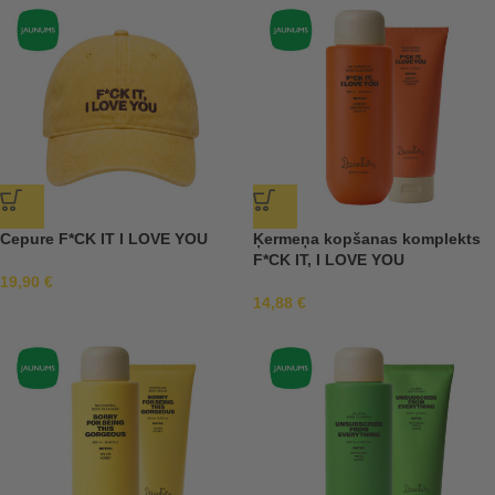
Cepure F*CK IT I LOVE YOU
Ķermeņa kopšanas komplekts
F*CK IT, I LOVE YOU
19,90
€
14,88
€