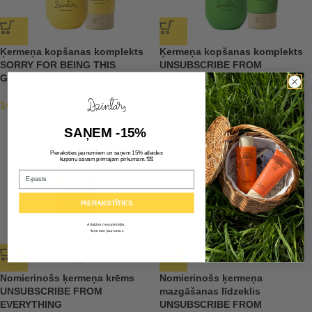
Ķermeņa kopšanas komplekts
Ķermeņa kopšanas komplekts
SORRY FOR BEING THIS
UNSUBSCRIBE FROM
GORGEOUS
EVERYTHING
14,88
€
14,88
€
SAŅEM -15%
Pieraksties jaunumiem un saņem 15% atlaides
💌
kuponu savam pirmajam pirkumam.*
Email
PIERAKSTĪTIES
Atlaides nesummējās.
*Izņemot jaunumus
Nomierinošs ķermeņa krēms
Nomierinošs ķermeņa
UNSUBSCRIBE FROM
mazgāšanas līdzeklis
EVERYTHING
UNSUBSCRIBE FROM