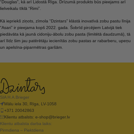
“Douglas”, kā arī Lidostā Rīga. Drīzumā produkts būs pieejams arī
lielveikalu tīklā “Rimi”.
Kā iepriekš ziņots, zīmola “Dzintars” klāstā inovatīvā zobu pastu līnija
“Asari” ir pieejama kopš 2022. gada. Šobrīd pircējiem Latvijā tiek
piedāvāta kā jaunā cidoniju-ābolu zobu pasta (limitētā daudzumā), tā
arī līdz šim jau patērētāju iecienītās zobu pastas ar rabarberu, upeņu
un apelsīna-piparmētras garšām.
SIA H.A.Brieger
Mālu iela 30, Rīga, LV-1058
+371 20042863
Klientu atbalsts:
e-shop@brieger.lv
Klientu atbalsta darba laiks:
Pirmdiena – Piektdiena