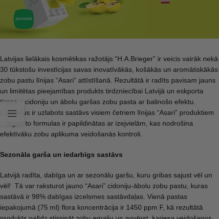
Latvijas lielākais kosmētikas ražotājs “H.A.Brieger” ir veicis vairāk nekā
30 tūkstošu investīcijas savas inovatīvākās, košākās un aromātiskākās
zobu pastu līnijas “Asari” attīstīšanā. Rezultātā ir radīts pavisam jauns
un limitētas pieejamības produkts tirdzniecībai Latvijā un eskporta
tirgos – cidoniju un ābolu garšas zobu pasta ar balinošo efektu.
Līdztekus ir uzlabots sastāvs visiem četriem līnijas “Asari” produktiem
– tagad to formulas ir papildinātas ar izejvielām, kas nodrošina
efektīvāku zobu aplikuma veidošanās kontroli.
Sezonāla garša un iedarbīgs sastāvs
Latvijā radīta, dabīga un ar sezonālu garšu, kuru gribas sajust vēl un
vēl! Tā var raksturot jauno “Asari” cidoniju-ābolu zobu pastu, kuras
sastāvā ir 98% dabīgas izcelsmes sastāvdaļas. Vienā pastas
iepakojumā (75 ml) flora koncentrācija ir 1450 ppm F, kā rezultātā
produkts palīdz stiprināt zobu emalju un novērst kariesa veidošanos.