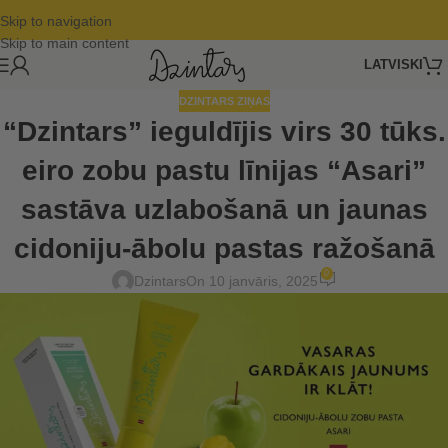
Skip to navigation
Skip to main content
LATVISKI
DZINTARS ZIŅAS
“Dzintars” ieguldījis virs 30 tūks.
eiro zobu pastu līnijas “Asari”
sastāva uzlabošanā un jaunas
cidoniju-ābolu pastas ražošanā
0
Dzintars
On 10 janvāris, 2025