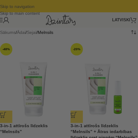
Skip to navigation
Skip to main content
LATVISKI
Sākums
Ādai
Sejai
Melnsils
-48%
-20%
3-in-1 attīrošs līdzeklis
3-in-1 attīrošs līdzeklis
“Melnsils”
“Melnsils” + Ātras iedarbības
līdzeklis pret pinnēm “Melnsils”