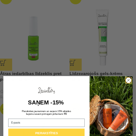
Ātras iedarbības līdzeklis pret
Līdzsvarojošs gels-krēms
pinnēm “Melnsils” 7,5 g
“Melnsils”
7,59
€
5,59
€
9,49
€
7,99
€
SAŅEM -15%
-29%
-46%
Pieraksties jaunumiem un saņem 15% atlaides
💌
kuponu savam pirmajam pirkumam.*
Email
PIERAKSTĪTIES