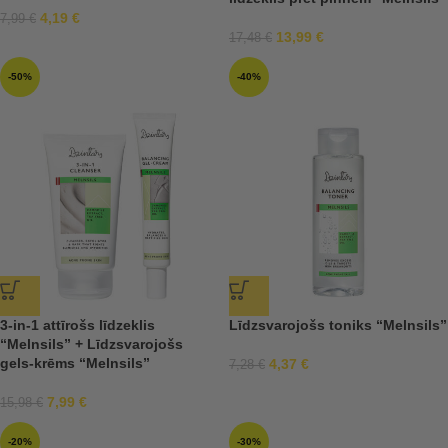
4,19
€
7,99
€
13,99
€
17,48
€
-50%
-40%
3-in-1 attīrošs līdzeklis
Līdzsvarojošs toniks “Melnsils”
“Melnsils” + Līdzsvarojošs
gels-krēms “Melnsils”
4,37
€
7,28
€
7,99
€
15,98
€
-20%
-30%