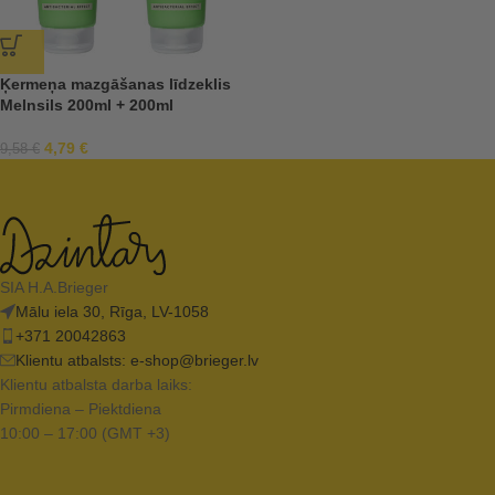
Ķermeņa mazgāšanas līdzeklis
Melnsils 200ml + 200ml
4,79
€
9,58
€
SIA H.A.Brieger
Mālu iela 30, Rīga, LV-1058
+371 20042863
Klientu atbalsts:
e-shop@brieger.lv
Klientu atbalsta darba laiks:
Pirmdiena – Piektdiena
10:00 – 17:00 (GMT +3)