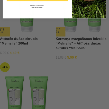
Atlaides nesummējās.
*Izņemot jaunumus
Attīrošs dušas skrubis
Ķermeņa mazgāšanas līdzeklis
“Melnsils” 200ml
“Melnsils” + Attīrošs dušas
skrubis “Melnsils”
4,49
€
6,29
€
5,99
€
11,08
€
-50%