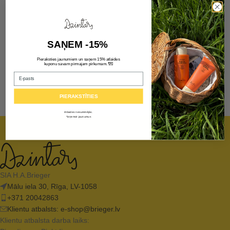
SAŅEM -15%
Pieraksties jaunumiem un saņem 15% atlaides
💌
kuponu savam pirmajam pirkumam.*
Email
PIERAKSTĪTIES
Atlaides nesummējās.
*Izņemot jaunumus
SIA H.A.Brieger
Mālu iela 30, Rīga, LV-1058
+371 20042863
Klientu atbalsts:
e-shop@brieger.lv
Klientu atbalsta darba laiks: