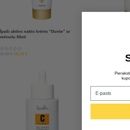
Īpaši aktīvs nakts krēms “Dunte” ar
Dziļi attīrošas puta
retinolu 50ml
7,34
€
10,49
€
18,20
€
25,99
€
SOLD
OUT
Pieraks
kupo
Email