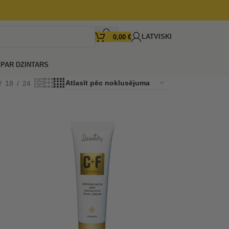
LATVISKI
0,00
€
I
PAR DZINTARS
18
24