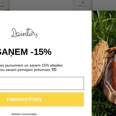
s “Dunte” ar sodu 75ml
Izgaismojošs losjons “Dunte” ar AHA un
PHA 200ml
9,09
€
13,00
€
SAŅEM -15%
ties jaunumiem un saņem 15% atlaides
💌
nu savam pirmajam pirkumam.*
PIERAKSTĪTIES
Atlaides nesummējās.