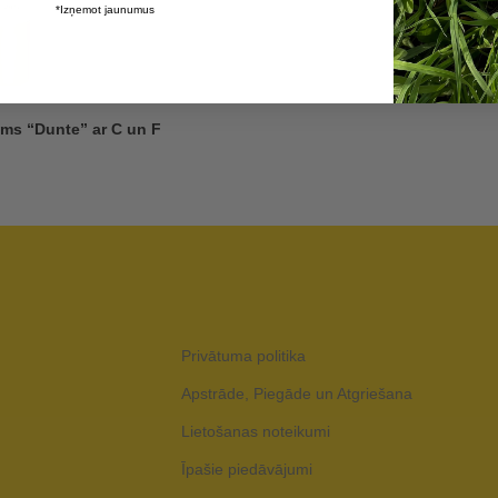
*Izņemot jaunumus
ms “Dunte” ar C un F
Privātuma politika
Apstrāde, Piegāde un Atgriešana
Lietošanas noteikumi
Īpašie piedāvājumi