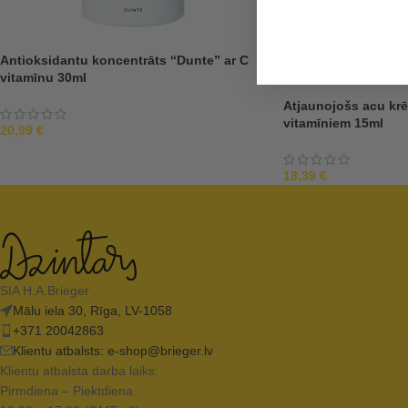
Antioksidantu koncentrāts “Dunte” ar C
vitamīnu 30ml
Atjaunojošs acu krē
vitamīniem 15ml
20,99
€
18,39
€
SIA H.A.Brieger
Mālu iela 30, Rīga, LV-1058
+371 20042863
Klientu atbalsts:
e-shop@brieger.lv
Klientu atbalsta darba laiks:
Pirmdiena – Piektdiena