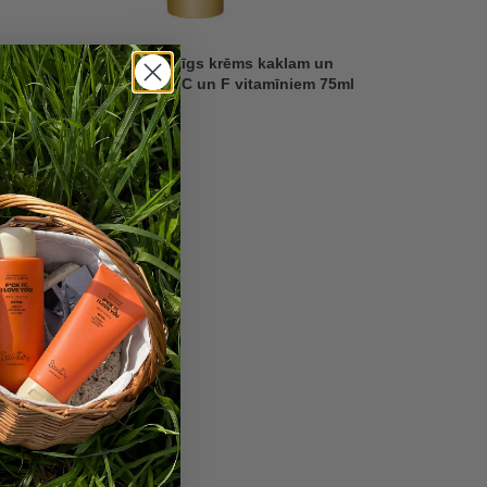
Nostiprinošs bagātīgs krēms kaklam un
dekoltē “Dunte” ar C un F vitamīniem 75ml
18,98
€