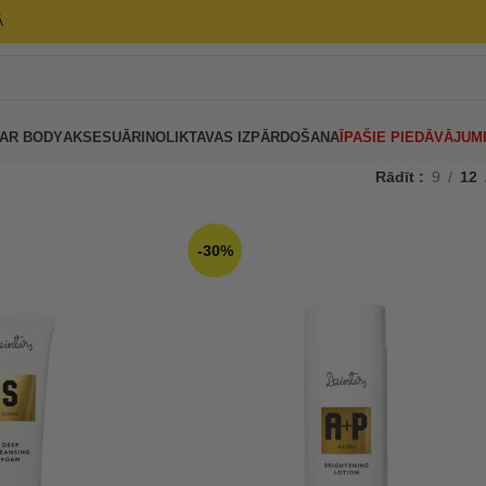
Ā
AR BODY
AKSESUĀRI
NOLIKTAVAS IZPĀRDOŠANA
ĪPAŠIE PIEDĀVĀJUM
Rādīt
9
12
-30%