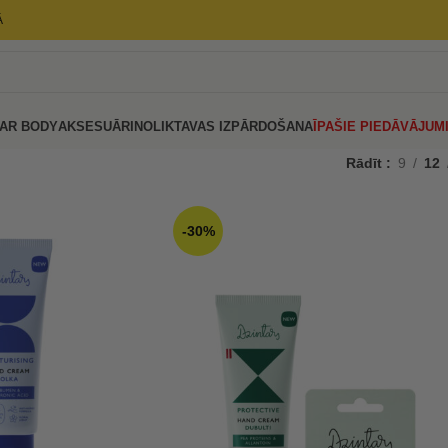
Ā
AR BODY
AKSESUĀRI
NOLIKTAVAS IZPĀRDOŠANA
ĪPAŠIE PIEDĀVĀJUM
Rādīt
9
12
-30%