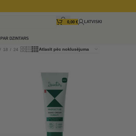
LATVISKI
0,00
€
I
PAR DZINTARS
18
24