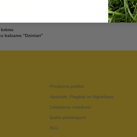
s krēms
u balzams “Dzintari”
Privātuma politika
Apstrāde, Piegāde un Atgriešana
Lietošanas noteikumi
Īpašie piedāvājumi
BUJ