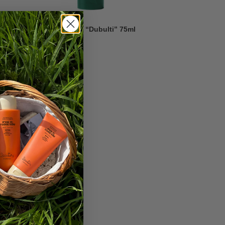
Roku aizsargkrēms “Dubulti” 75ml
3,23
€