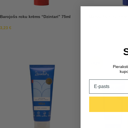
Barojošs roku krēms “Dzintari” 75ml
Mitrinošs roku krēm
3,23
€
3,23
€
-30%
Pieraks
kupo
Email