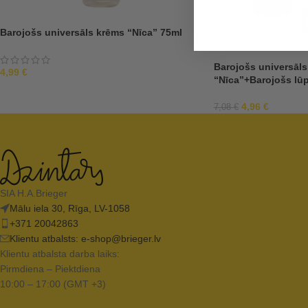
Barojošs universāls krēms “Nīca” 75ml
Barojošs universāl
4,99
€
“Nīca”+Barojošs lūp
4,96
€
7,08
€
SIA H.A.Brieger
Mālu iela 30, Rīga, LV-1058
+371 20042863
Klientu atbalsts:
e-shop@brieger.lv
Klientu atbalsta darba laiks:
Pirmdiena – Piektdiena
10:00 – 17:00 (GMT +3)