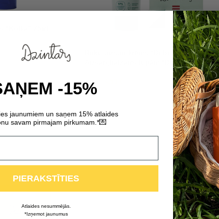
s “Kolka” 75ml
Roku aizsargkrēms “Dubulti” +
Aizsargbalzams lūpām “Dubulti”
4,53
€
6,46
€
SAŅEM -15%
ties jaunumiem un saņem 15% atlaides
💌
nu savam pirmajam pirkumam.*
PIERAKSTĪTIES
Atlaides nesummējās.
*Izņemot jaunumus