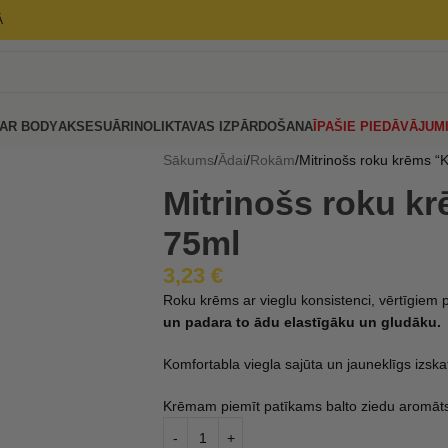
Ā
AR BODY
AKSESUĀRI
NOLIKTAVAS IZPĀRDOŠANA
ĪPAŠIE PIEDĀVĀJUM
Sākums
Ādai
Rokām
Mitrinošs roku krēms “
Mitrinošs roku k
75ml
3,23
€
Roku krēms ar vieglu konsistenci, vērtīgiem 
un padara to ādu elastīgāku un gludāku.
Komfortabla viegla sajūta un jauneklīgs izska
Krēmam piemīt patīkams balto ziedu aromāt