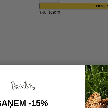
PIEVI
SKU:
102079
SASTĀVDAĻAS
SAŅEM -15%
ate, Canola Oil, Glyceryl Stearate Citrate, Caprylic/Capric Triglycerid