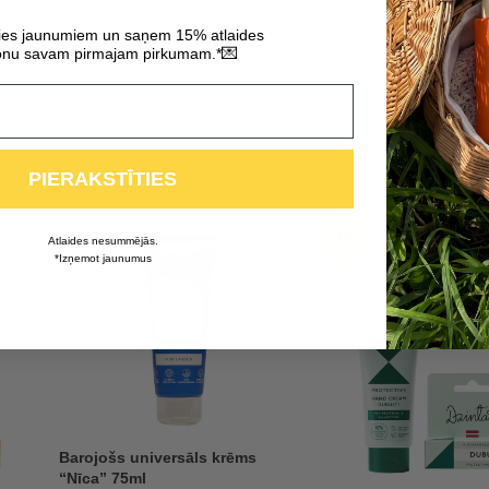
Hordeum Vulgare Flour, Albumen, Potassium Sorbate, Sodium Gluconate,
 Hyaluronate, Tetramethyl Acetyloctahydronaphthalenes, Linalool, Citr
ties jaunumiem un saņem 15% atlaides
💌
nu savam pirmajam pirkumam.*
eraniol, Alpha-Isomethyl Ionone, Pinene.
PIERAKSTĪTIES
-30%
Atlaides nesummējās.
*Izņemot jaunumus
Barojošs universāls krēms
“Nīca” 75ml