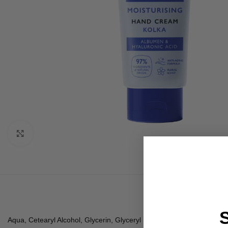
Click to enlarge
Aqua, Cetearyl Alcohol, Glycerin, Glyceryl Stearate, Isopropyl Palmit