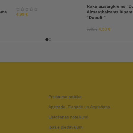
Roku aizsargkrēms “Du
zams
Aizsargbalzams lūpām
4,99
€
“Dubulti”
4,53
€
6,46
€
Privātuma politika
Apstrāde, Piegāde un Atgriešana
Lietošanas noteikumi
Īpašie piedāvājumi