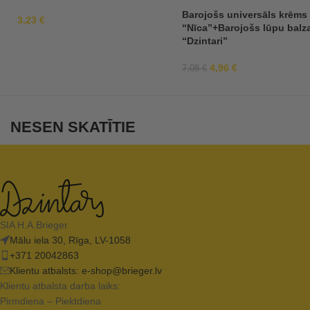
Barojošs universāls krēms
3,23
€
“Nīca”+Barojošs lūpu bal
“Dzintari”
4,96
€
7,08
€
NESEN SKATĪTIE
SIA H.A.Brieger
Mālu iela 30, Rīga, LV-1058
+371 20042863
Klientu atbalsts:
e-shop@brieger.lv
Klientu atbalsta darba laiks:
Pirmdiena – Piektdiena