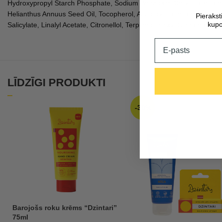
Hydroxypropyl Starch Phosphate, Sodium Benzoate, Cetyl Palmitate, 
Helianthus Annuus Seed Oil, Tocopherol, Ascorbyl Palmitate, Sodium
Pieraks
kupo
Salicylate, Linalyl Acetate, Citronellol, Terpineol, Hexyl Cinnamal, G
Email
LĪDZĪGI PRODUKTI
-30%
Barojošs roku krēms “Dzintari”
75ml