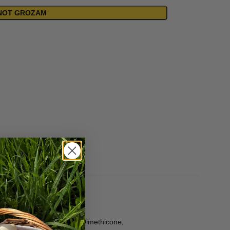
ENOT GROZAM
e, Phenoxyethanol, Parfum, Dimethicone,