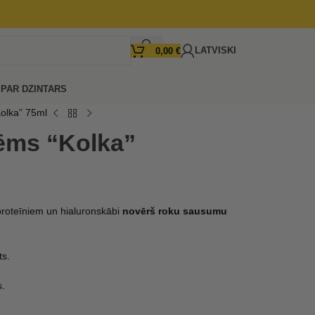
LATVISKI
0,00
€
I
PAR DZINTARS
Kolka” 75ml
rēms “Kolka”
proteīniem un hialuronskābi
novērš roku sausumu
ts.
s.