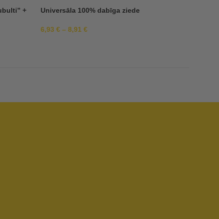
bulti” +
Universāla 100% dabīga ziede
3,23
€
6,93
€
–
8,91
€