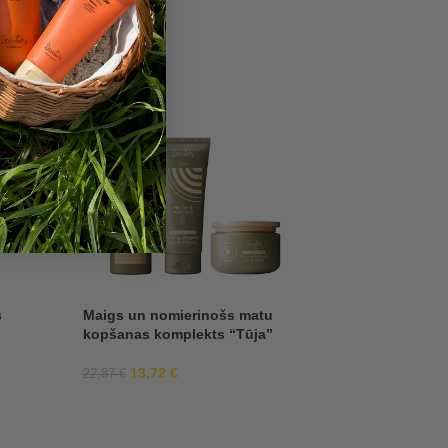
-40%
Dziļi barojošs ša
“Dzintari”
s
Maigs un nomierinošs matu
6,79
€
kopšanas komplekts “Tūja”
13,72
€
22,87
€