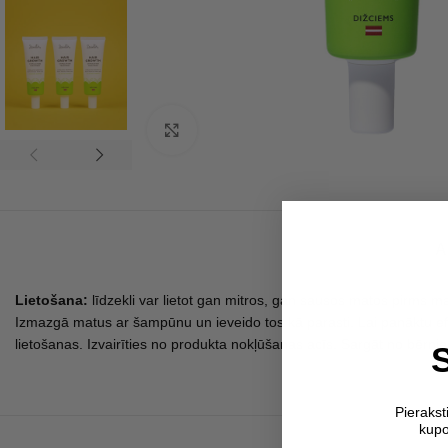
Click to enlarge
A
Lietošana:
līdzekli var lietot gan mitros, gan sausos matos pirms 
Izmazgā matus ar šampūnu un ieveido tos kā parasti. Lai panāktu ef
lietošanas. Izvairīties no produkta nokļūšanas acīs. Sargāt no bērni
Pieraks
kupo