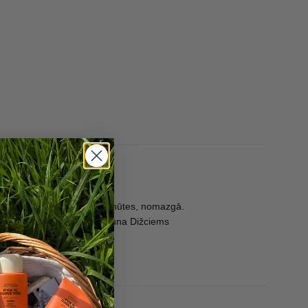
n atstāj iedarboties 2-5 minūtes, nomazgā.
u augšanu stimulējoša šampūna Dižciems