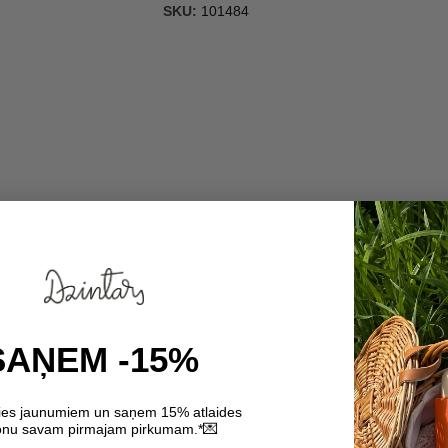
SKU:
101484
PRAKSTS
ATSAUKSMES (2)
SASTĀVDAĻAS
matu mazgāšanas. Maigi iemasē produktu ar pirkstu galiem galvas ādā u
ektu, līdzekli lieto 2-3 mēnešus regulāri 1-2 reizes nedēļā pirms mat
em.
SAŅEM -15%
ties jaunumiem un saņem 15% atlaides
💌
nu savam pirmajam pirkumam.*