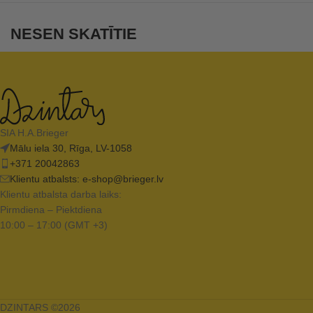
NESEN SKATĪTIE
SIA H.A.Brieger
Mālu iela 30, Rīga, LV-1058
+371 20042863
Klientu atbalsts:
e-shop@brieger.lv
Klientu atbalsta darba laiks:
Pirmdiena – Piektdiena
10:00 – 17:00 (GMT +3)
DZINTARS ©2026