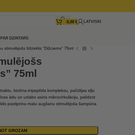
LATVISKI
0,00
€
I
PAR DZINTARS
 stimulējošs līdzeklis “Dižciems” 75ml
mulējošs
ms” 75ml
aktu, biotīna-tripeptīda kompleksu, pačūlijas eļļu
as ādu un uzlabo asins mikrocirkulāciju, palīdzot
klis pastiprina matu augšanu stimulējoša šampūna
ENOT GROZAM