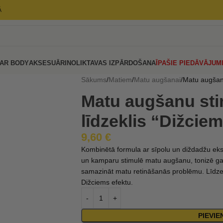
Ā
AR BODY
AKSESUĀRI
NOLIKTAVAS IZPĀRDOŠANA
ĪPAŠIE PIEDĀVĀJUM
Sākums
Matiem
Matu augšanai
Matu augšanu
Matu augšanu sti
līdzeklis “Dižcie
9,60
€
Kombinētā formula ar sīpolu un diždadžu ekstr
un kamparu stimulē matu augšanu, tonizē galv
samazināt matu retināšanās problēmu. Līdze
Dižciems efektu.
PIEVI