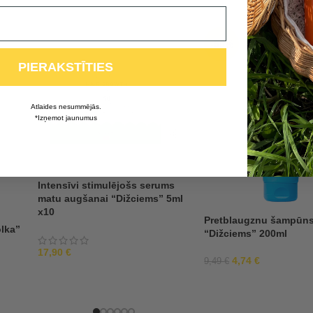
-50%
PIERAKSTĪTIES
Atlaides nesummējās.
*Izņemot jaunumus
Intensīvi stimulējošs serums
matu augšanai “Dižciems” 5ml
x10
Pretblaugznu šampūn
lka”
“Dižciems” 200ml
17,90
€
4,74
€
9,49
€