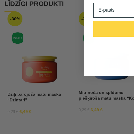
LĪDZĪGI PRODUKTI
Email
-30%
-30%
Mitrinoša un spīdumu
Dziļi barojoša matu maska
piešķiroša matu maska “Ko
“Dzintari”
6,49
€
9,29
€
6,49
€
9,29
€