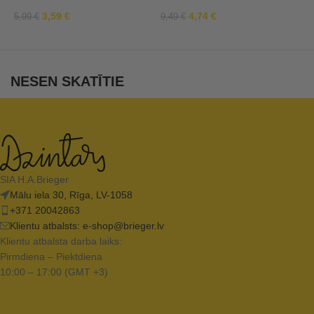
3,59
€
4,74
€
5,99
€
9,49
€
9
NESEN SKATĪTIE
SIA H.A.Brieger
Mālu iela 30, Rīga, LV-1058
+371 20042863
Klientu atbalsts:
e-shop@brieger.lv
Klientu atbalsta darba laiks:
Pirmdiena – Piektdiena
10:00 – 17:00 (GMT +3)