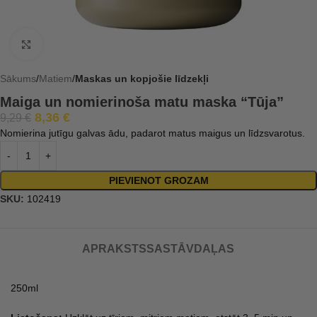
Click to enlarge
Sākums
Matiem
Maskas un kopjošie līdzekļi
Maiga un nomierinoša matu maska “Tūja”
8,36
€
9,29
€
Nomierina jutīgu galvas ādu, padarot matus maigus un līdzsvarotus.
PIEVIENOT GROZAM
SKU:
102419
APRAKSTS
SASTĀVDAĻAS
250ml