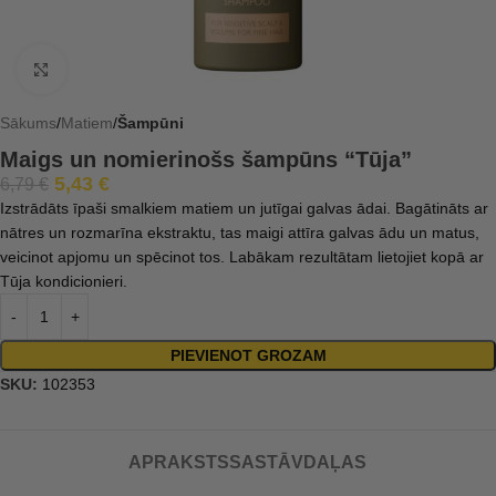
Click to enlarge
Sākums
Matiem
Šampūni
Maigs un nomierinošs šampūns “Tūja”
5,43
€
6,79
€
Izstrādāts īpaši smalkiem matiem un jutīgai galvas ādai. Bagātināts ar
nātres un rozmarīna ekstraktu, tas maigi attīra galvas ādu un matus,
veicinot apjomu un spēcinot tos. Labākam rezultātam lietojiet kopā ar
Tūja kondicionieri.
PIEVIENOT GROZAM
SKU:
102353
APRAKSTS
SASTĀVDAĻAS