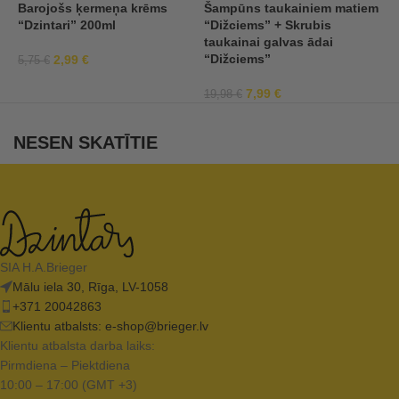
Barojošs ķermeņa krēms
Šampūns taukainiem matiem
3
“Dzintari” 200ml
“Dižciems” + Skrubis
“
taukainai galvas ādai
“Dižciems”
2,99
€
5,75
€
7
7,99
€
19,98
€
NESEN SKATĪTIE
SIA H.A.Brieger
Mālu iela 30, Rīga, LV-1058
+371 20042863
Klientu atbalsts:
e-shop@brieger.lv
Klientu atbalsta darba laiks:
Pirmdiena – Piektdiena
10:00 – 17:00 (GMT +3)