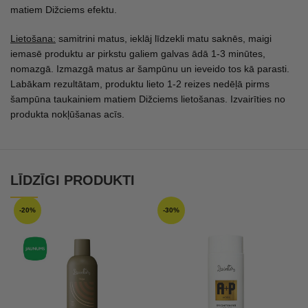
matiem Dižciems efektu.
Lietošana:
samitrini matus, ieklāj līdzekli matu saknēs, maigi
iemasē produktu ar pirkstu galiem galvas ādā 1-3 minūtes,
nomazgā. Izmazgā matus ar šampūnu un ieveido tos kā parasti.
Labākam rezultātam, produktu lieto 1-2 reizes nedēļā pirms
šampūna taukainiem matiem Dižciems lietošanas. Izvairīties no
produkta nokļūšanas acīs.
LĪDZĪGI PRODUKTI
-20%
-30%