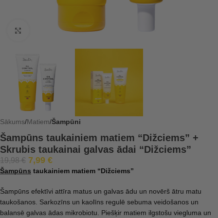
Click to enlarge
Sākums
Matiem
Šampūni
Šampūns taukainiem matiem “Dižciems” +
Skrubis taukainai galvas ādai “Dižciems”
7,99
€
19,98
€
Šampūns
taukainiem matiem “Dižciems”
Šampūns efektīvi attīra matus un galvas ādu un novērš ātru matu
taukošanos. Sarkozīns un kaolīns regulē sebuma veidošanos un
balansē galvas ādas mikrobiotu. Piešķir matiem ilgstošu viegluma un