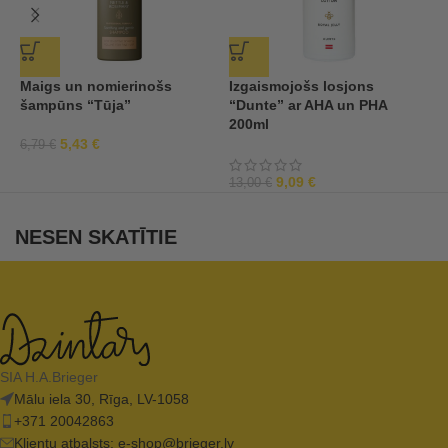
Maigs un nomierinošs
Izgaismojošs losjons
Ķ
šampūns “Tūja”
“Dunte” ar AHA un PHA
l
200ml
2
5,43
€
6,79
€
9
9,09
€
13,00
€
NESEN SKATĪTIE
SIA H.A.Brieger
Mālu iela 30, Rīga, LV-1058
+371 20042863
Klientu atbalsts:
e-shop@brieger.lv