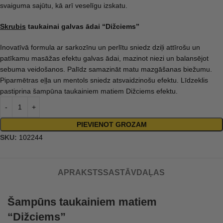
svaiguma sajūtu, kā arī veselīgu izskatu.
Skrubis
taukainai galvas ādai “Dižciems”
Inovatīvā formula ar sarkozīnu un perlītu sniedz dziļi attīrošu un
patīkamu masāžas efektu galvas ādai, mazinot niezi un balansējot
sebuma veidošanos. Palīdz samazināt matu mazgāšanas biežumu.
Piparmētras eļļa un mentols sniedz atsvaidzinošu efektu. Līdzeklis
pastiprina šampūna taukainiem matiem Dižciems efektu.
PIEVIENOT GROZAM
SKU:
102244
APRAKSTS
SASTĀVDAĻAS
Šampūns taukainiem matiem
“Dižciems”