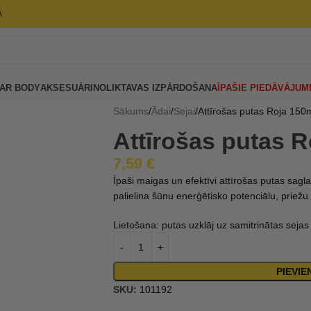
Ā
AR BODY
AKSESUĀRI
NOLIKTAVAS IZPĀRDOŠANA
ĪPAŠIE PIEDĀVĀJUM
Sākums
Ādai
Sejai
Attīrošas putas Roja 150
Attīrošas putas R
7,59
€
Īpaši maigas un efektīvi attīrošas putas sagl
palielina šūnu enerģētisko potenciālu, priežu 
Lietošana: putas uzklāj uz samitrinātas seja
PIEVI
SKU:
101192