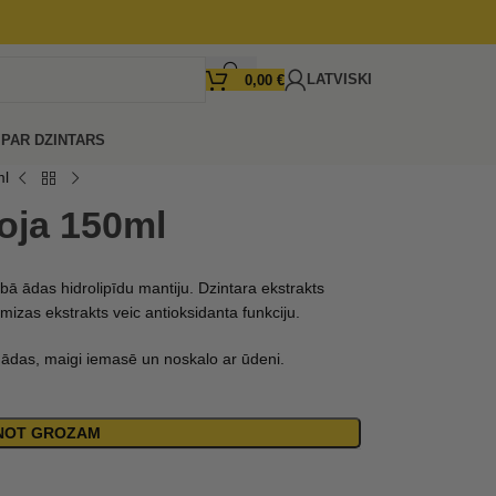
LATVISKI
0,00
€
I
PAR DZINTARS
ml
oja 150ml
abā ādas hidrolipīdu mantiju. Dzintara ekstrakts
mizas ekstrakts veic antioksidanta funkciju.
s ādas, maigi iemasē un noskalo ar ūdeni.
ENOT GROZAM