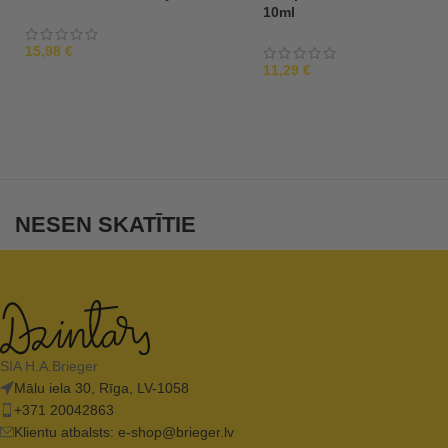
10ml
15,98
€
11,29
€
NESEN SKATĪTIE
SIA H.A.Brieger
Mālu iela 30, Rīga, LV-1058
+371 20042863
Klientu atbalsts:
e-shop@brieger.lv