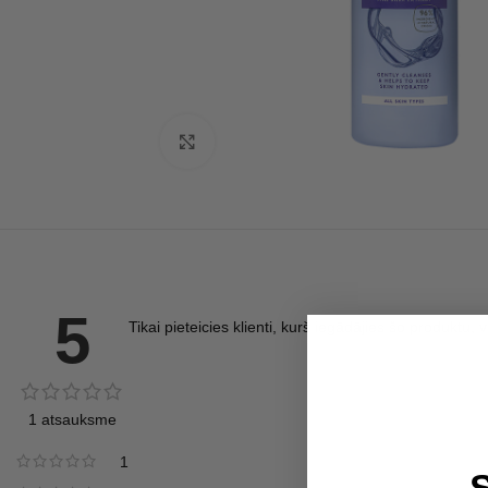
Click to enlarge
5
Tikai pieteicies klienti, kurš iegādājies šo produktu, 
1 atsauksme
1