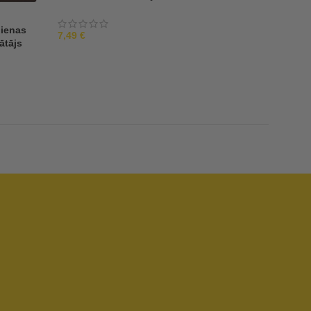
dienas
3-in-1 attīrošs līdz
7,49
€
ātājs
“Melnsils”
4,19
€
7,99
€