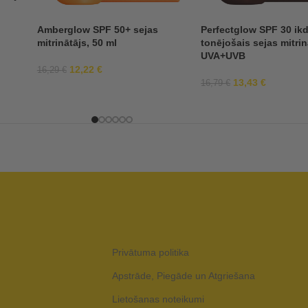
Amberglow SPF 50+ sejas
Perfectglow SPF 30 ik
mitrinātājs, 50 ml
tonējošais sejas mitrin
UVA+UVB
12,22
€
16,29
€
13,43
€
16,79
€
Privātuma politika
Apstrāde, Piegāde un Atgriešana
Lietošanas noteikumi