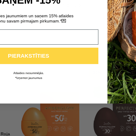
0
0
ties jaunumiem un saņem 15% atlaides
💌
nu savam pirmajam pirkumam.*
PIERAKSTĪTIES
-25%
-20%
Atlaides nesummējās.
*Izņemot jaunumus
 Roja