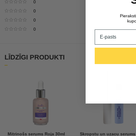
0
0
Pieraks
0
kupo
0
Email
LĪDZĪGI PRODUKTI
Mitrinošs serums Roja 30ml
Skropstu un uzacu serums