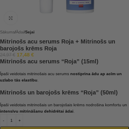
Click to enlarge
Sākums
Ādai
Sejai
Mitrinošs acu serums Roja + Mitrinošs un
barojošs krēms Roja
17,48
€
24,97
€
Mitrinošs acu serums “Roja” (15ml)
Īpaši veidotais mitrinošais acu serums
nostiprina ādu ap acīm un
uzlabo tās elastību
.
Mitrinošs un barojošs krēms “Roja” (50ml)
Īpaši veidotais mitrinošais un barojošais krēms nodrošina komfortu un
intensīvu mitrināšanu dehidrētai ādai
.