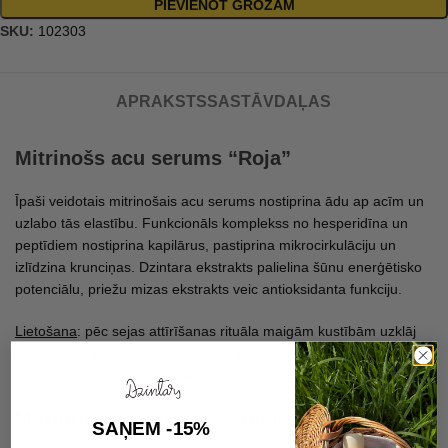
PIEVIENOT GROZAM
SKU:
102303
APRAKSTS
SASTĀVDAĻAS
Mitrinošs acu serums “Roja”
Īpaši veidotais mitrinošais acu serums nostiprina ādu ap acīm un
uzlabo tās elastību. Funkcionāls komplekss no hesperidīna un
peptīdiem nostiprina kapilārus, pastiprina mikrocirkulāciju un
izlīdzina krunciņas. Dzintara ekstrakts palielina šūnu enerģētisko
potenciālu, priežu mizas ekstrakts veic antioksidanta funkciju.
Lietošana
: pēc sejas attīrīšanas rituāla maigām kustībām uzklāj
uz ādas ap acīm. Pēc seruma uzklāšanas ir ieteicams lietot acu
krēmu. Lieto no rīta un vakarā.
Mitrinošs un barojošs krēms “Roja”
SAŅEM -15%