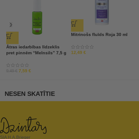
Mitrinošs fluīds Roja 30 ml
Ātras iedarbības līdzeklis
Ķ
12,49
€
pret pinnēm “Melnsils” 7,5 g
“
5
7,59
€
9,49
€
NESEN SKATĪTIE
SIA H.A.Brieger