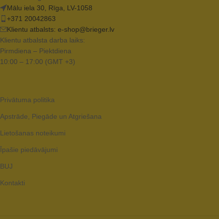
Mālu iela 30, Rīga, LV-1058
+371 20042863
Klientu atbalsts:
e-shop@brieger.lv
Klientu atbalsta darba laiks:
Pirmdiena – Piektdiena
10:00 – 17:00 (GMT +3)
Privātuma politika
Apstrāde, Piegāde un Atgriešana
Lietošanas noteikumi
Īpašie piedāvājumi
BUJ
Kontakti