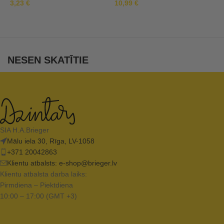
3,23
€
10,99
€
7
NESEN SKATĪTIE
SIA H.A.Brieger
Mālu iela 30, Rīga, LV-1058
+371 20042863
Klientu atbalsts:
e-shop@brieger.lv
Klientu atbalsta darba laiks:
Pirmdiena – Piektdiena
10:00 – 17:00 (GMT +3)