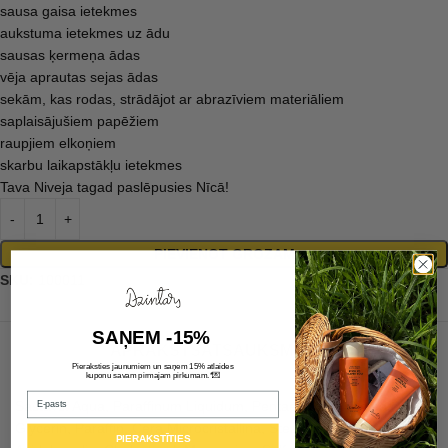
sausa gaisa ietekmes
aukstuma ietekmes uz ādu
sausas ķermeņa ādas
vēja aprautas sejas ādas
sekām, kas rodas, strādājot ar abrazīviem materiāliem
saplaisājušiem papēžiem
raupjiem elkoņiem
skarbu laikapstākļu ietekmes
Tava Niveja tagad paslēpusies Nīcā!
PIEVIENOT GROZAM
SKU:
100011
SAŅEM -15%
APRAKSTS
ATSAUKSMES (6)
Pieraksties jaunumiem un saņem 15% atlaides
💌
kuponu savam pirmajam pirkumam.*
Email
Sastāvs: Aqua, Paraffinum Liquidum, Pentaerythrityl Dioleate,
Glycerin, Paraffin, Cera Microcristallina, Stearic Acid, Palmitic
PIERAKSTĪTIES