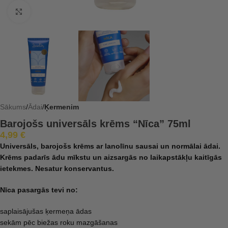
Click to enlarge
Sākums
Ādai
Ķermenim
Barojošs universāls krēms “Nīca” 75ml
4,99
€
Universāls, barojošs krēms ar lanolīnu sausai un normālai ādai.
Krēms padarīs ādu mīkstu un aizsargās no laikapstākļu kaitīgās
ietekmes. Nesatur konservantus.
Nīca pasargās tevi no:
saplaisājušas ķermeņa ādas
sekām pēc biežas roku mazgāšanas