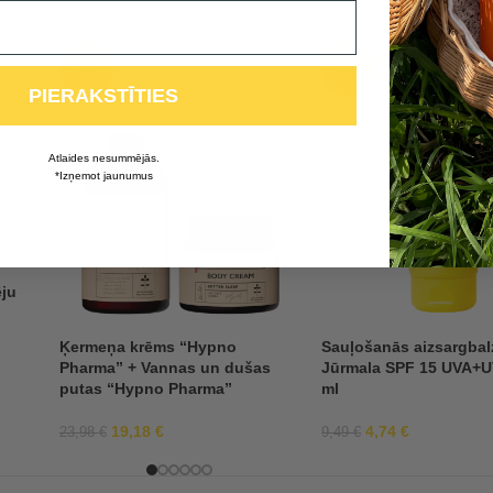
-20%
-50%
PIERAKSTĪTIES
Atlaides nesummējās.
*Izņemot jaunumus
ēju
Ķermeņa krēms “Hypno
Sauļošanās aizsargba
Pharma” + Vannas un dušas
Jūrmala SPF 15 UVA+U
putas “Hypno Pharma”
ml
19,18
€
4,74
€
23,98
€
9,49
€