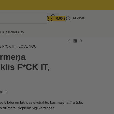
LATVISKI
0,00
€
I
PAR DZINTARS
s F*CK IT, I LOVE YOU
ermeņa
lis F*CK IT,
si tu.
o biloba un lakricas ekstraktu, kas maigi attīra ādu,
s dzintars. Nepiedienīgi kārdinošs.