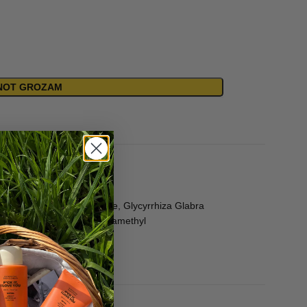
ENOT GROZAM
Glutamate, Glyceryl Oleate, Glycyrrhiza Glabra
Linalool, Citronellol, Tetramethyl
ostemon Cablin Oil.