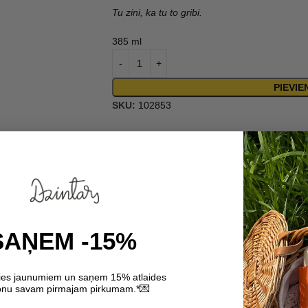
Tu zini, ka tu to gribi.
385 ml
PIEVI
SKU:
102853
SASTĀVDAĻAS
ride, Parfum, Glycol Distearate, Glycereth-2 Cocoate, Sodium Cocoyl 
cid, Carbomer, Sodium Gluconate, Sodium Salicylate, Sodium Hydroxide, 
SAŅEM -15%
danopyran, Geranyl Acetate, Geraniol, Linalyl Acetate, Coumarin, Pog
ties jaunumiem un saņem 15% atlaides
💌
nu savam pirmajam pirkumam.*