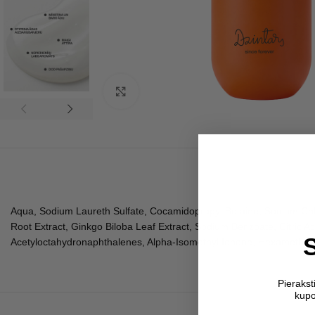
Click to enlarge
Aqua, Sodium Laureth Sulfate, Cocamidopropyl Betaine, Sodium Chlo
Root Extract, Ginkgo Biloba Leaf Extract, Sodium Benzoate, Citric A
Acetyloctahydronaphthalenes, Alpha-Isomethyl Ionone, Hexamethylin
Pieraks
kupo