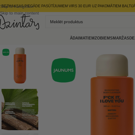
Skip to navigation
BEZMAKSAS PIEGĀDE PASŪTĪJUMIEM VIRS 30 EUR UZ PAKOMĀTIEM BALTIJ
Skip to main content
ĀDAI
MATIEM
ZOBIEM
SMARŽAS
DE