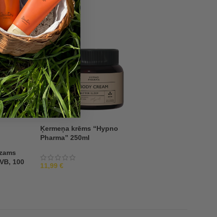
-48%
Ķermeņa krēms “Hypno
Pharma” 250ml
lzams
Barojošs ķermeņa
VB, 100
“Dzintari” 200ml
11,99
€
2,99
€
5,75
€