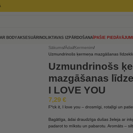
Ā
AR BODY
AKSESUĀRI
NOLIKTAVAS IZPĀRDOŠANA
ĪPAŠIE PIEDĀVĀJUM
Sākums
Ādai
Ķermenim
Uzmundrinošs ķermeņa mazgāšanas līdzekli
Uzmundrinošs ķ
mazgāšanas līdzek
I LOVE YOU
7,29
€
F*ck it, I love you – drosmīgi, rotaļīgi un patie
Bagātīga, ādai draudzīga dušas želeja ar inkg
padarot to mīkstu un pabarotu. Aromāts – silt