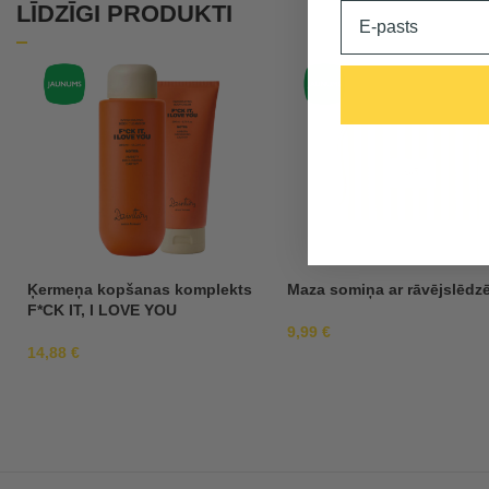
Email
LĪDZĪGI PRODUKTI
Ķermeņa kopšanas komplekts
Maza somiņa ar rāvējslēdz
F*CK IT, I LOVE YOU
9,99
€
14,88
€