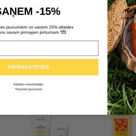
ium Chloride, Glycol Distearate, Glycereth-2 Cocoate, Aloe Barbadens
SAŅEM -15%
 Acid, Carbomer, Sodium Gluconate, Sodium Salicylate, Sodium Hydroxid
urantium Peel Oil, Eucalyptus Globulus Oil, Citronellol, Linalyl Aceta
ties jaunumiem un saņem 15% atlaides
yceride, Coco-Caprylate/Caprate, Stearic Acid, Myristyl Myristate, Cetea
💌
nu savam pirmajam pirkumam.*
ospermum Parkii Butter, Caprylyl Glycol, Xanthan Gum, Sodium Glucona
te, Phenoxyethanol, Sodium Hydroxide, Parfum, Benzyl Alcohol, Linalo
Peel Oil, Eucalyptus Globulus Oil, Citronellol, Linalyl Acetate, Carvo
PIERAKSTĪTIES
Atlaides nesummējās.
*Izņemot jaunumus
-60%