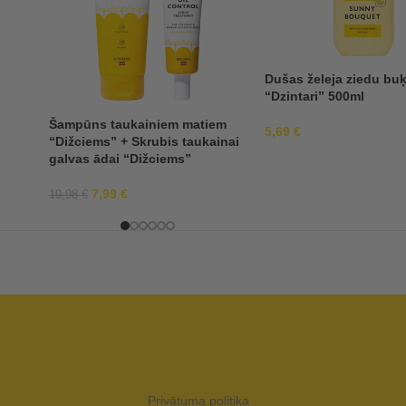
Dušas želeja ziedu bu
“Dzintari” 500ml
Šampūns taukainiem matiem
5,69
€
“Dižciems” + Skrubis taukainai
galvas ādai “Dižciems”
7,99
€
19,98
€
Privātuma politika