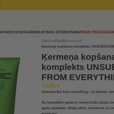
Ā
AR BODY
AKSESUĀRI
NOLIKTAVAS IZPĀRDOŠANA
ĪPAŠIE PIEDĀVĀJUM
Sākums
Ādai
Ķermenim
Ķermeņa kopšanas komplekts UNSUBSCR
Ķermeņa kopšan
komplekts UNS
FROM EVERYTH
14,88
€
Unsubscribe from everything – jo dažreiz vienī
Šis komplekts apvieno nomierinošo dušas že
apiņu ekstraktu. Maigi attīra, nomierina un mi
mirdzumu.