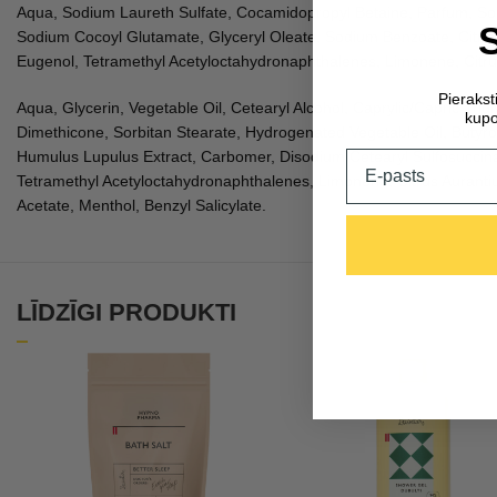
Aqua, Sodium Laureth Sulfate, Cocamidopropyl Betaine, Parfum, Sod
Sodium Cocoyl Glutamate, Glyceryl Oleate, Sodium Benzoate, Citric
Eugenol, Tetramethyl Acetyloctahydronaphthalenes, Limonene, Citrus A
Pieraks
Aqua, Glycerin, Vegetable Oil, Cetearyl Alcohol, Caprylic/Capric Trigl
kupo
Dimethicone, Sorbitan Stearate, Hydrogenated Vegetable Oil, Butyr
Email
Humulus Lupulus Extract, Carbomer, Disodium Cetearyl Sulfosuccina
Tetramethyl Acetyloctahydronaphthalenes, Limonene, Citrus Aurantium 
Acetate, Menthol, Benzyl Salicylate.
LĪDZĪGI PRODUKTI