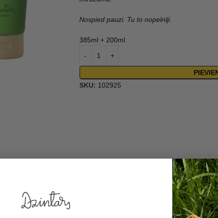
Nospied pauzi. Tu to nopelnīji.
385ml + 200ml
PIEVI
SKU:
102925
SASTĀVDAĻAS