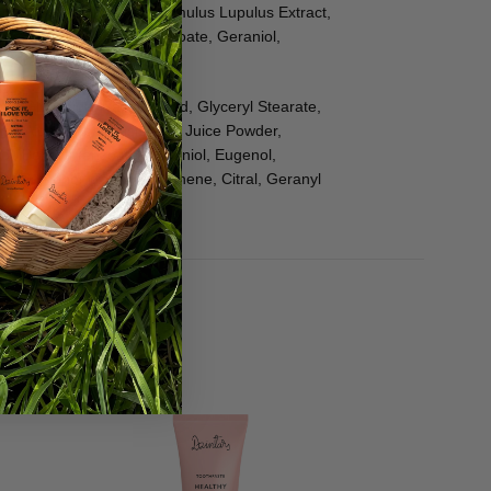
is Leaf Juice Powder, Humulus Lupulus Extract,
e, Linalool, Benzyl Benzoate, Geraniol,
te, Carvone.
ryl Glucoside, Palmitic Acid, Glyceryl Stearate,
te, Aloe Barbadensis Leaf Juice Powder,
ol, Benzyl Benzoate, Geraniol, Eugenol,
ne, Camphor, Terpineol, Pinene, Citral, Geranyl
-39%