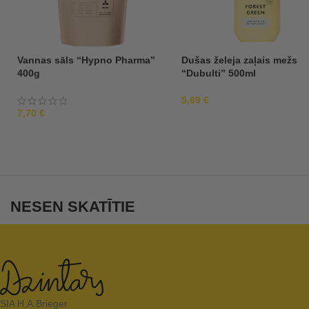
Vannas sāls “Hypno Pharma”
Dušas želeja zaļais mežs
400g
“Dubulti” 500ml
5,69
€
7,70
€
NESEN SKATĪTIE
SIA H.A.Brieger