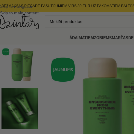
Skip to navigation
BEZMAKSAS PIEGĀDE PASŪTĪJUMIEM VIRS 30 EUR UZ PAKOMĀTIEM BALTIJ
Skip to main content
ĀDAI
MATIEM
ZOBIEM
SMARŽAS
DE