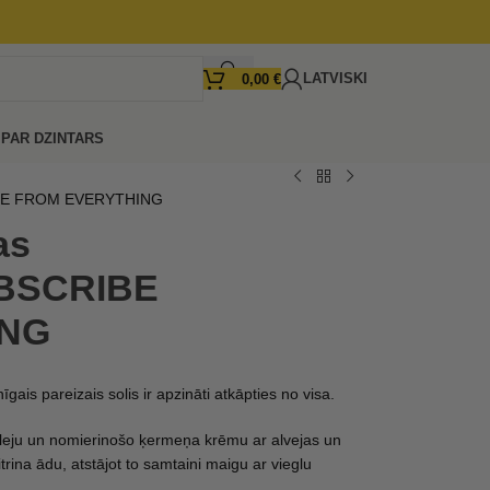
LATVISKI
0,00
€
I
PAR DZINTARS
IBE FROM EVERYTHING
as
UBSCRIBE
ING
gais pareizais solis ir apzināti atkāpties no visa.
leju un nomierinošo ķermeņa krēmu ar alvejas un
trina ādu, atstājot to samtaini maigu ar vieglu