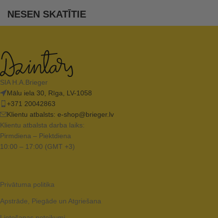
NESEN SKATĪTIE
SIA H.A.Brieger
Mālu iela 30, Rīga, LV-1058
+371 20042863
Klientu atbalsts:
e-shop@brieger.lv
Klientu atbalsta darba laiks:
Pirmdiena – Piektdiena
10:00 – 17:00 (GMT +3)
Privātuma politika
Apstrāde, Piegāde un Atgriešana
Lietošanas noteikumi