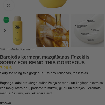
Click to enlarge
Sākums
Ādai
Ķermenim
Barojošs ķermeņa mazgāšanas līdzeklis
SORRY FOR BEING THIS GORGEOUS
7,29
€
Sorry for being this gorgeous – tā nav lielīšanās, tas ir fakts.
Bagātīga, ādai draudzīga dušas želeja ar medu un žeņšeņa ekstraktu,
kas maigi attīra ādu, padarot to mīkstu, gludu un starojošu. Aromāts –
medus. Siltums, kas liek ādai starot.
Izbaudi.