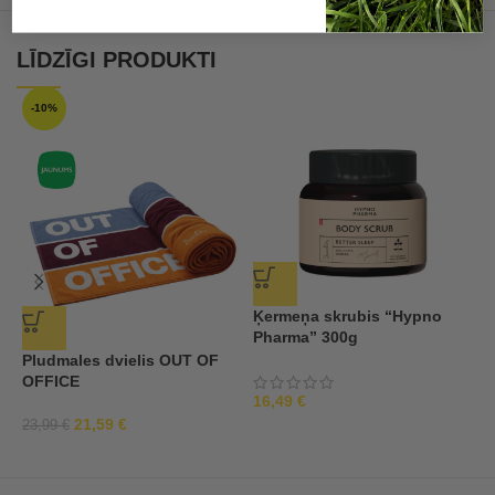
LĪDZĪGI PRODUKTI
-10%
Ķermeņa skrubis “Hypno
V
Pharma” 300g
P
Pludmales dvielis OUT OF
OFFICE
16,49
€
7
21,59
€
23,99
€