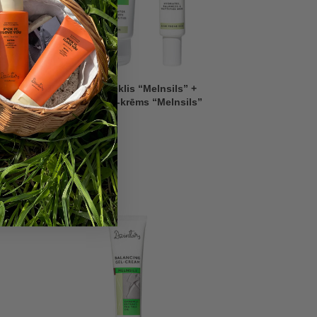
as
3-in-1 attīrošs līdzeklis “Melnsils” +
Līdzsvarojošs gels-krēms “Melnsils”
7,99
€
15,98
€
-30%