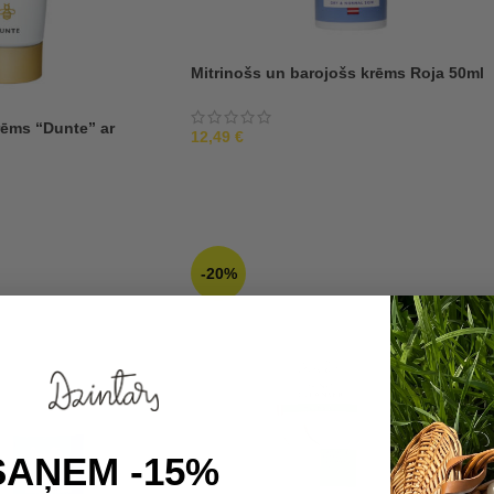
Mitrinošs un barojošs krēms Roja 50ml
krēms “Dunte” ar
12,49
€
-20%
SAŅEM -15%