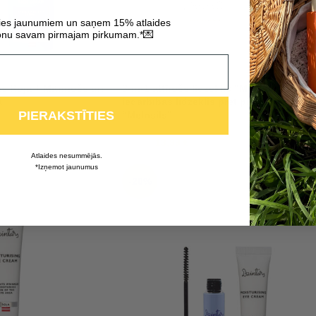
ties jaunumiem un saņem 15% atlaides
💌
nu savam pirmajam pirkumam.*
s Roja + Mitrinošs un
3-in-1 attīrošs līdzeklis “Melnsils” + Ātr
a
iedarbības līdzeklis pret pinnēm
PIERAKSTĪTIES
“Melnsils”
13,99
€
17,48
€
Atlaides nesummējās.
*Izņemot jaunumus
-20%