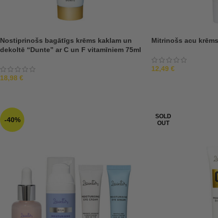
Nostiprinošs bagātīgs krēms kaklam un
Mitrinošs acu krēms
dekoltē “Dunte” ar C un F vitamīniem 75ml
12,49
€
18,98
€
SOLD
-40%
OUT