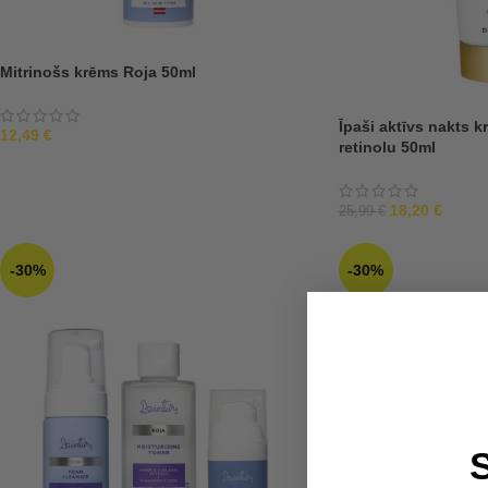
Mitrinošs krēms Roja 50ml
Īpaši aktīvs nakts 
12,49
€
retinolu 50ml
18,20
€
25,99
€
-30%
-30%