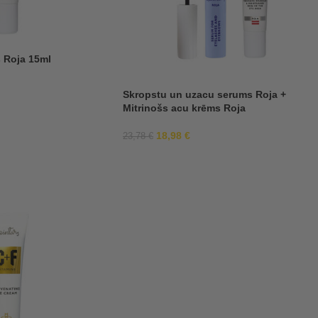
 Roja 15ml
Skropstu un uzacu serums Roja +
Mitrinošs acu krēms Roja
18,98
€
23,78
€