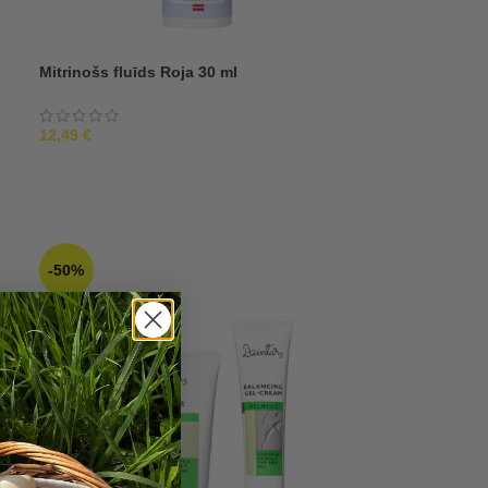
Mitrinošs fluīds Roja 30 ml
12,49
€
-50%