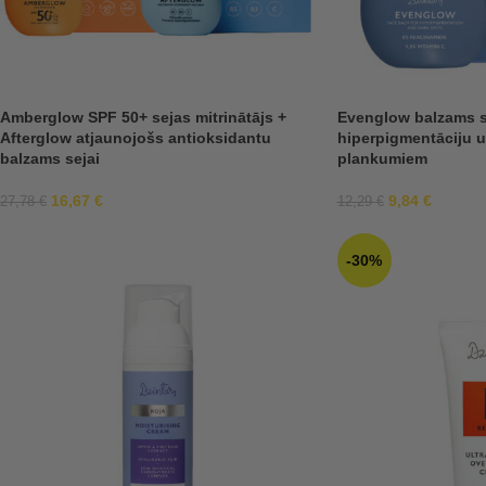
Amberglow SPF 50+ sejas mitrinātājs +
Evenglow balzams se
Afterglow atjaunojošs antioksidantu
hiperpigmentāciju 
balzams sejai
plankumiem
16,67
€
9,84
€
27,78
€
12,29
€
-30%