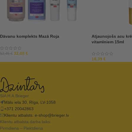
Dāvanu komplekts Mazā Roja
Atjaunojošs acu krē
vitamīniem 15ml
32,08
€
53,46
€
18,39
€
SIA H.A.Brieger
Mālu iela 30, Rīga, LV-1058
+371 20042863
Klientu atbalsts:
e-shop@brieger.lv
Klientu atbalsta darba laiks:
Pirmdiena – Piektdiena