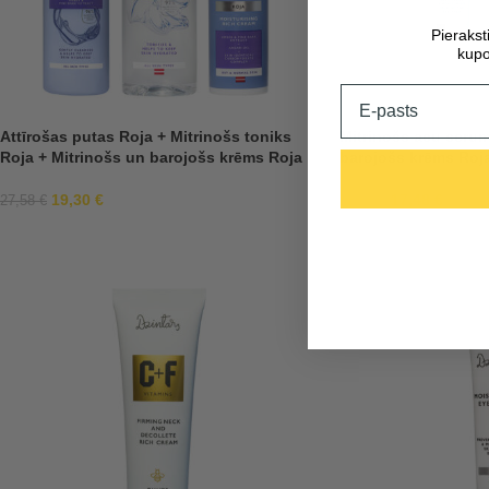
Pieraks
kupo
Email
Attīrošas putas Roja + Mitrinošs toniks
Mitrinošs acu serum
Roja + Mitrinošs un barojošs krēms Roja
barojošs krēms Roj
19,30
€
17,48
€
27,58
€
24,97
€