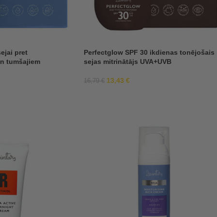
jai pret
Perfectglow SPF 30 ikdienas tonējošais
un tumšajiem
sejas mitrinātājs UVA+UVB
13,43
€
16,79
€