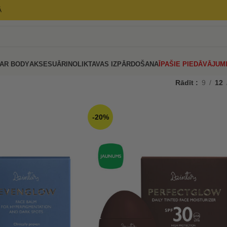
Ā
AR BODY
AKSESUĀRI
NOLIKTAVAS IZPĀRDOŠANA
ĪPAŠIE PIEDĀVĀJUM
Rādīt
9
12
-20%