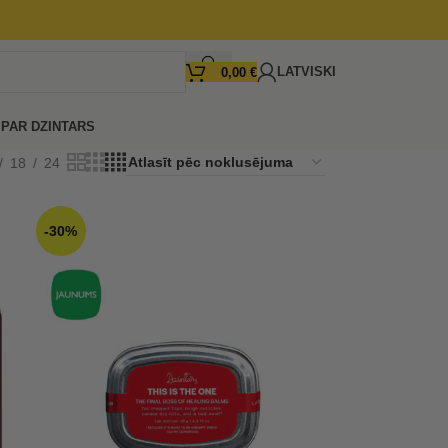
LATVISKI
0,00
€
I
PAR DZINTARS
18
24
-30%