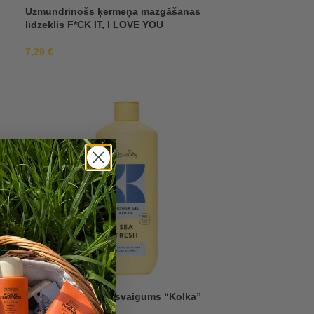
Uzmundrinošs ķermeņa mazgāšanas
līdzeklis F*CK IT, I LOVE YOU
7,29
€
Dušas želeja jūras svaigums “Kolka”
500ml