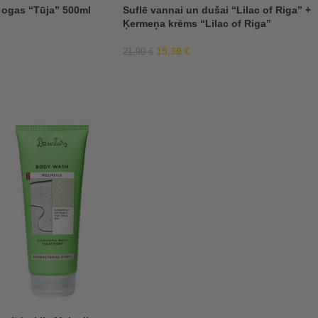
 ogas “Tūja” 500ml
Suflē vannai un dušai “Lilac of Riga” +
Ķermeņa krēms “Lilac of Riga”
15,39
€
21,99
€