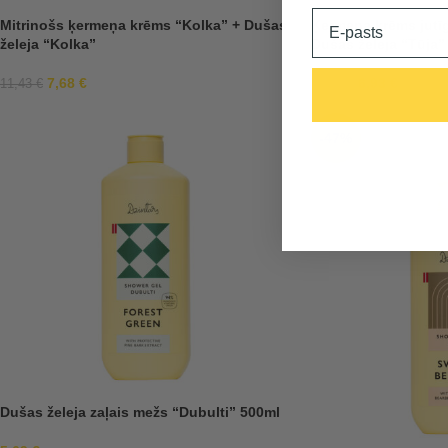
Email
Mitrinošs ķermeņa krēms “Kolka” + Dušas
Ķermeņa krēms jutīg
želeja “Kolka”
Dušas želeja “Tūja”
7,68
€
6,93
€
11,43
€
11,43
€
-47%
Dušas želeja zaļais mežs “Dubulti” 500ml