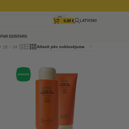
LATVISKI
0,00
€
I
PAR DZINTARS
18
24