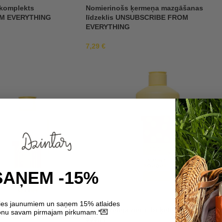
komplekts
Nomierinošs ķermeņa mazgāšanas
M EVERYTHING
līdzeklis UNSUBSCRIBE FROM
EVERYTHING
7,29
€
SAŅEM -15%
ties jaunumiem un saņem 15% atlaides
Dušas želeja ziedu buķete “Dzintari”
💌
nu savam pirmajam pirkumam.*
500ml