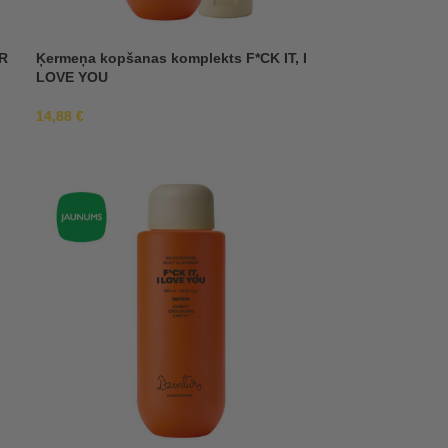
R
Ķermeņa kopšanas komplekts F*CK IT, I
LOVE YOU
14,88
€