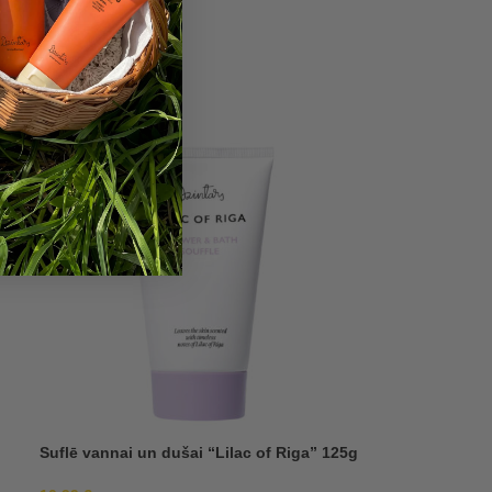
5,69
€
Suflē vannai un dušai “Lilac of Riga” 125g