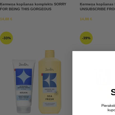
Ķermeņa kopšanas komplekts SORRY
Ķermeņa kopšanas 
FOR BEING THIS GORGEOUS
UNSUBSCRIBE FRO
14,88
€
14,88
€
-33%
-39%
Pieraks
kupo