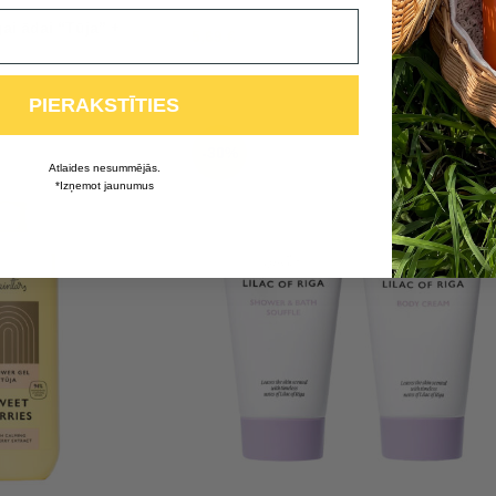
ai ādai “Tūja” +
5,69
€
PIERAKSTĪTIES
-30%
Atlaides nesummējās.
*Izņemot jaunumus