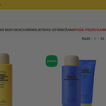
Ā
AR BODY
AKSESUĀRI
NOLIKTAVAS IZPĀRDOŠANA
ĪPAŠIE PIEDĀVĀJUM
Rādīt
9
12