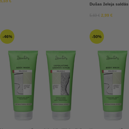
5,69
€
Dušas želeja saldās
2,99
€
5,69
€
-46%
-50%