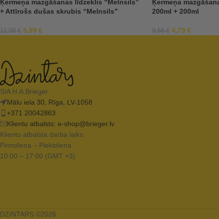
Ķermeņa mazgāšanas līdzeklis “Melnsils”
Ķermeņa mazgāšanas
+ Attīrošs dušas skrubis “Melnsils”
200ml + 200ml
5,99
€
4,79
€
11,08
€
9,58
€
SIA H.A.Brieger
Mālu iela 30, Rīga, LV-1058
+371 20042863
Klientu atbalsts:
e-shop@brieger.lv
Klientu atbalsta darba laiks:
Pirmdiena – Piektdiena
10:00 – 17:00 (GMT +3)
DZINTARS ©2026