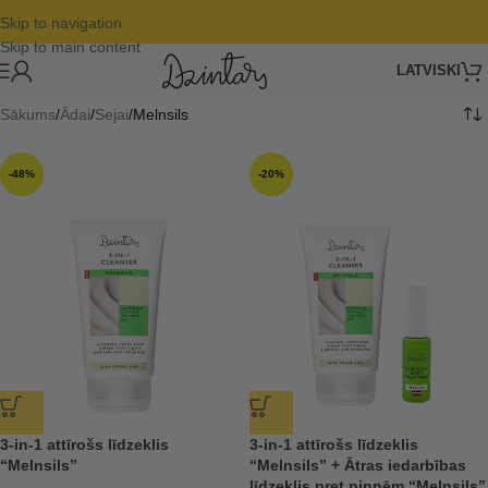
Skip to navigation
Skip to main content
LATVISKI
Sākums
Ādai
Sejai
Melnsils
-48%
-20%
3-in-1 attīrošs līdzeklis
3-in-1 attīrošs līdzeklis
“Melnsils”
“Melnsils” + Ātras iedarbības
līdzeklis pret pinnēm “Melnsils”