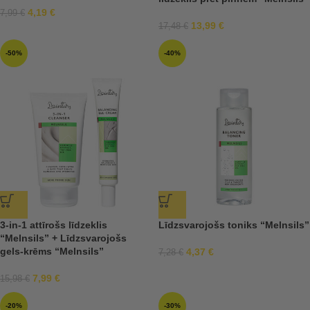
4,19
€
7,99
€
13,99
€
17,48
€
-50%
-40%
3-in-1 attīrošs līdzeklis
Līdzsvarojošs toniks “Melnsils”
“Melnsils” + Līdzsvarojošs
gels-krēms “Melnsils”
4,37
€
7,28
€
7,99
€
15,98
€
-20%
-30%