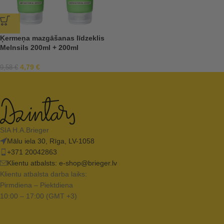
Ķermeņa mazgāšanas līdzeklis
Melnsils 200ml + 200ml
4,79
€
9,58
€
SIA H.A.Brieger
Mālu iela 30, Rīga, LV-1058
+371 20042863
Klientu atbalsts:
e-shop@brieger.lv
Klientu atbalsta darba laiks:
Pirmdiena – Piektdiena
10:00 – 17:00 (GMT +3)