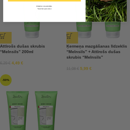
Atlaides nesummējās.
*Izņemot jaunumus
Attīrošs dušas skrubis
Ķermeņa mazgāšanas līdzeklis
“Melnsils” 200ml
“Melnsils” + Attīrošs dušas
skrubis “Melnsils”
4,49
€
6,29
€
5,99
€
11,08
€
-50%