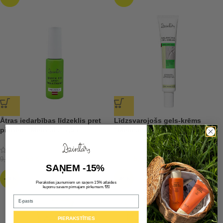
Ātras iedarbības līdzeklis pret
Līdzsvarojošs gels-krēms
pinnēm “Melnsils” 7,5 g
“Melnsils”
7,59
€
5,59
€
9,49
€
7,99
€
SAŅEM -15%
-29%
-46%
Pieraksties jaunumiem un saņem 15% atlaides
💌
kuponu savam pirmajam pirkumam.*
Email
PIERAKSTĪTIES