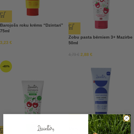
Barojošs roku krēms “Dzintari”
75ml
Zobu pasta bērniem 3+ Mazirbe
3,23
€
50ml
2,88
€
4,79
€
-40%
Mitrinošs roku krēms “Kolka”