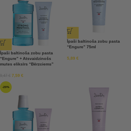
Īpaši baltinoša zobu pasta
“Engure” 75ml
Īpaši baltinoša zobu pasta
5,89
€
“Engure” + Atsvaidzinošs
mutes eliksīrs “Bērzciems”
7,59
€
9,47
€
-20%