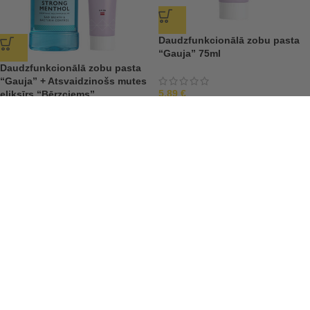
Daudzfunkcionālā zobu pasta
“Gauja” 75ml
Daudzfunkcionālā zobu pasta
“Gauja” + Atsvaidzinošs mutes
5,89
€
eliksīrs “Bērzciems”
7,59
€
9,47
€
Zobu pasta jutīgiem zobiem
Cidonijas un ābolu zobu pasta
“Tūja” 75ml
“Asari” 75ml