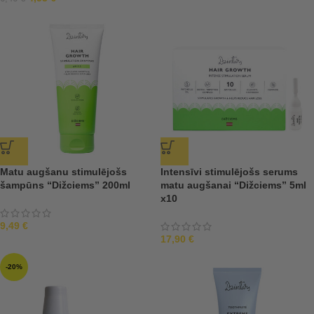
Matu augšanu stimulējošs
Intensīvi stimulējošs serums
šampūns “Dižciems” 200ml
matu augšanai “Dižciems” 5ml
x10
9,49
€
17,90
€
-20%