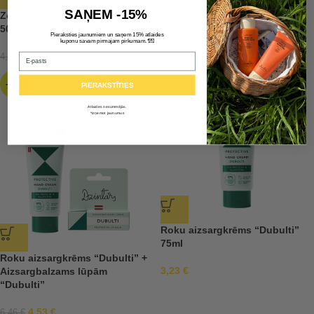
75ml
SAŅEM -15%
Zobu pasta bērniem 6+ Mazirbe
3,23
€
50ml
Pieraksties jaunumiem un saņem 15% atlaides
💌
kuponu savam pirmajam pirkumam.*
2,88
€
Email
4,79
€
-30%
PIERAKSTĪTIES
Atlaides nesummējās.
*Izņemot jaunumus
Roku aizsargkrēms “Dubulti”
75ml
Roku aizsargkrēms “Dubulti” +
3,23
€
Aizsargbalzams lūpām
“Dubulti”
4,53
€
6,46
€