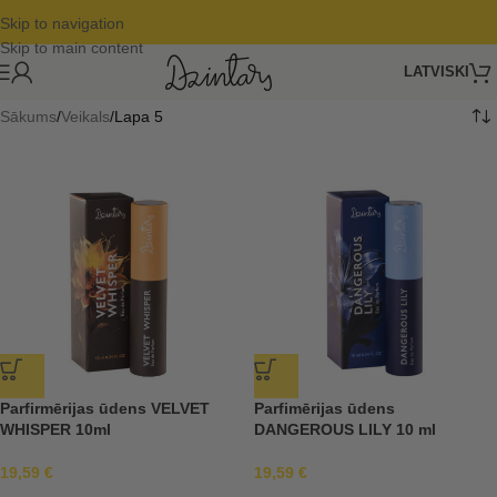
Skip to navigation
Skip to main content
LATVISKI
Sākums
Veikals
Lapa 5
Parfirmērijas ūdens VELVET
Parfimērijas ūdens
WHISPER 10ml
DANGEROUS LILY 10 ml
19,59
€
19,59
€