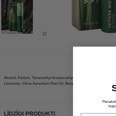
Click to enlarge
Alcohol, Parfum, Tetramethyl Acetyloctahydronaphthalenes, PEG-40 
Limonene, Citrus Aurantium Peel Oil, Benzyl Salicylate, Beta-Caryop
Pieraks
kupo
LĪDZĪGI PRODUKTI
Email