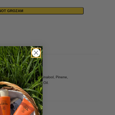
ENOT GROZAM
 Hexamethylindanopyran, Linalool, Pinene,
na Oil, Pogostemon Cablin Oil.