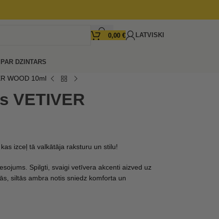
LATVISKI
0,00
€
I
PAR DZINTARS
VER WOOD 10ml
ns VETIVER
as izceļ tā valkātāja raksturu un stilu!
sojums. Spilgti, svaigi vetīvera akcenti aizved uz
ās, siltās ambra notis sniedz komforta un