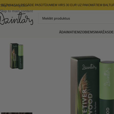
Skip to navigation
BEZMAKSAS PIEGĀDE PASŪTĪJUMIEM VIRS 30 EUR UZ PAKOMĀTIEM BALTIJ
Skip to main content
ĀDAI
MATIEM
ZOBIEM
SMARŽAS
DE