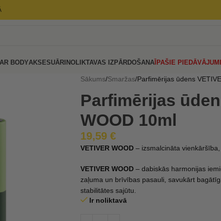
Ā
AR BODY
AKSESUĀRI
NOLIKTAVAS IZPĀRDOŠANA
ĪPAŠIE PIEDĀVĀJUM
Sākums
Smaržas
Parfimērijas ūdens VETI
Parfimērijas ūde
WOOD 10ml
19,59
€
VETIVER WOOD
– izsmalcināta vienkāršība, k
VETIVER WOOD
– dabiskās harmonijas iemie
zaļuma un brīvības pasauli, savukārt bagātīg
stabilitātes sajūtu.
Ir noliktavā