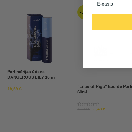
-30%
Parfimērijas ūdens
DANGEROUS LILY 10 ml
“Lilac of Riga” Eau de Par
19,59
€
60ml
31,48
€
45,00
€