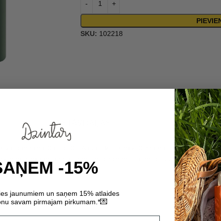
PIEVI
SKU:
102218
SASTĀVDAĻAS
Hydrogenated Castor Oil, Aqua, BHT, Hexyl Cinnamal, Linalyl Acetate,
hyllene, Hexadecanolactone, Terpinolene, Farnesol, Juniperus Virginia
SAŅEM -15%
ties jaunumiem un saņem 15% atlaides
💌
nu savam pirmajam pirkumam.*