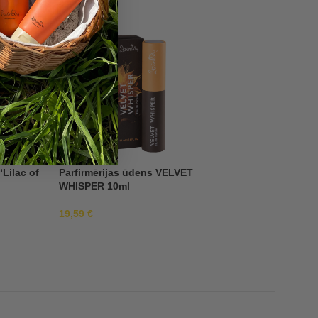
-30%
“Lilac of
Parfirmērijas ūdens VELVET
WHISPER 10ml
Dāvanu komplekts 
19,59
€
Riga”
46,89
€
66,99
€