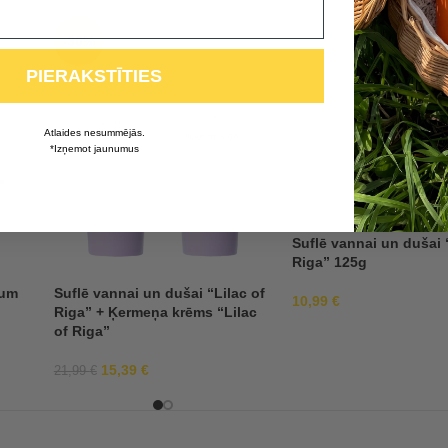
-30%
PIERAKSTĪTIES
Atlaides nesummējās.
*Izņemot jaunumus
Suflē vannai un dušai 
Riga” 125g
fum
Suflē vannai un dušai “Lilac of
10,99
€
Riga” + Ķermeņa krēms “Lilac
of Riga”
15,39
€
21,99
€