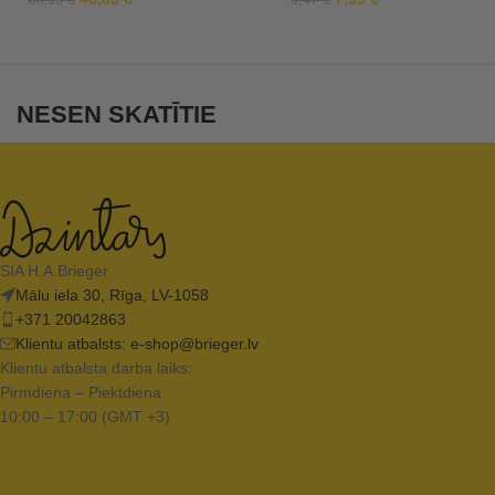
66,99
€
9,47
€
NESEN SKATĪTIE
SIA H.A.Brieger
Mālu iela 30, Rīga, LV-1058
+371 20042863
Klientu atbalsts:
e-shop@brieger.lv
Klientu atbalsta darba laiks:
Pirmdiena – Piektdiena
10:00 – 17:00 (GMT +3)