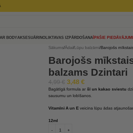
Ā
AR BODY
AKSESUĀRI
NOLIKTAVAS IZPĀRDOŠANA
ĪPAŠIE PIEDĀVĀJUM
Sākums
Ādai
Lūpu balzāmi
Barojošs mīkstai
Barojošs mīkstai
balzams Dzintari
3,48
€
4,99
€
Bagātīgā formula ar
šī un kakao sviestu
dzi
sausumu un lobīšanos.
Vitamīni A un E
veicina lūpu ādas atjaunošano
12ml