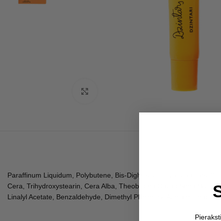
Click to enlarge
Paraffinum Liquidum, Polybutene, Bis-Diglyceryl Polyacyladipate-2,
Cera, Trihydroxystearin, Cera Alba, Theobroma Cacao Seed Butter, To
Linalyl Acetate, Benzaldehyde, Dimethyl Phenethyl Acetate, Terpine
Pieraks