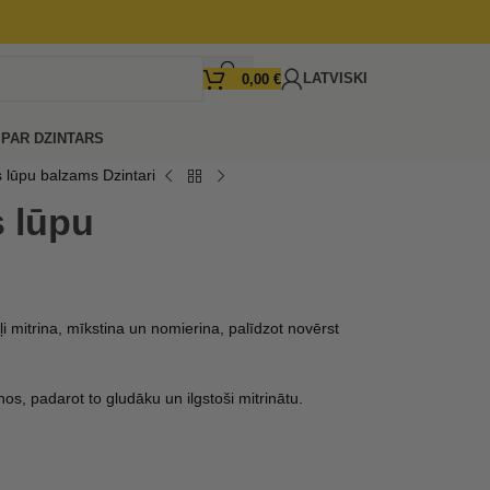
LATVISKI
0,00
€
I
PAR DZINTARS
s lūpu balzams Dzintari
s lūpu
ļi mitrina, mīkstina un nomierina, palīdzot novērst
s, padarot to gludāku un ilgstoši mitrinātu.