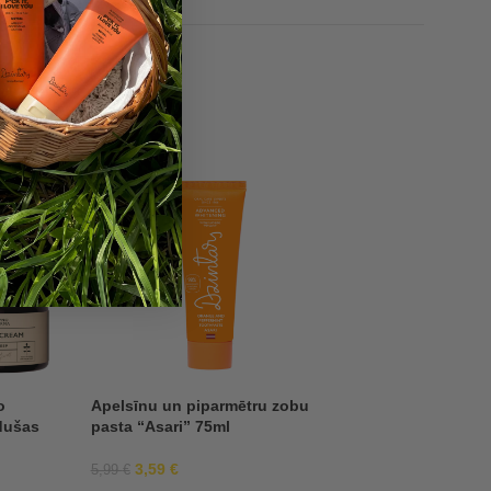
-40%
-40%
o
Apelsīnu un piparmētru zobu
Līdzsvarojošs toni
dušas
pasta “Asari” 75ml
”
4,37
€
7,28
€
3,59
€
5,99
€