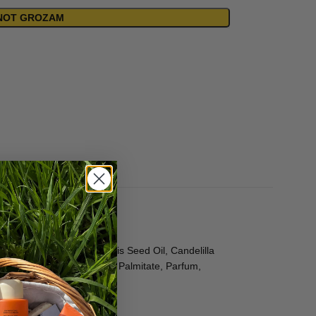
ENOT GROZAM
opolymer, Ricinus Communis Seed Oil, Candelilla
 Annuus Seed Oil, Ascorbyl Palmitate, Parfum,