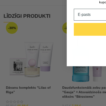
kupo
Email
LĪDZĪGI PRODUKTI
-30%
-20%
Dāvanu komplekts “Lilac of
Daudzfunkcionālā zobu pa
Riga”
“Gauja” + Atsvaidzinošs m
eliksīrs “Bērzciems”
46,89
€
7,59
€