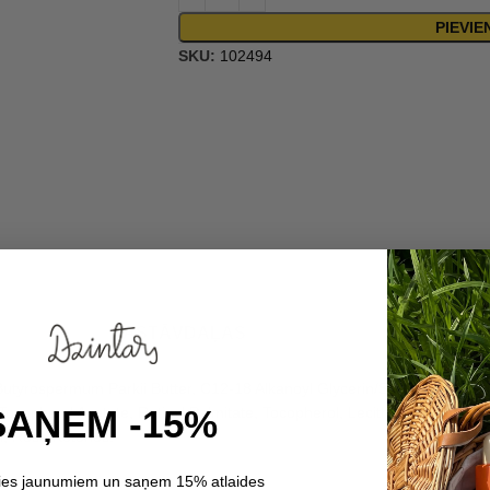
PIEVI
SKU:
102494
SASTĀVDAĻAS
 Butyrospermum Parkii Butter, C12-18 Alkanoyl Glycerin/Sebacic Acid C
SAŅEM -15%
copheryl Acetate, Retinyl Palmitate, Tocopherol, Lecithin, Helianthus
ol, Rose Ketones.
ties jaunumiem un saņem 15% atlaides