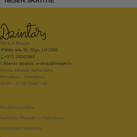
NESEN SKATĪTIE
SIA H.A.Brieger
Mālu iela 30, Rīga, LV-1058
+371 20042863
Klientu atbalsts:
e-shop@brieger.lv
Klientu atbalsta darba laiks:
Pirmdiena – Piektdiena
10:00 – 17:00 (GMT +3)
Privātuma politika
Apstrāde, Piegāde un Atgriešana
Lietošanas noteikumi