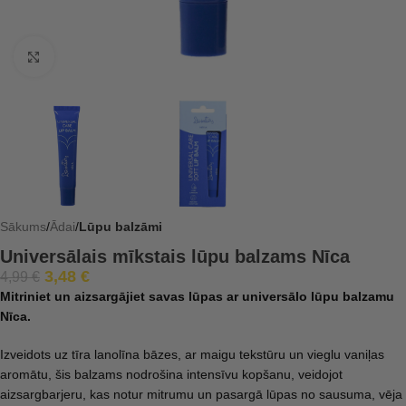
Click to enlarge
Sākums
Ādai
Lūpu balzāmi
Universālais mīkstais lūpu balzams Nīca
3,48
€
4,99
€
Mitriniet un aizsargājiet savas lūpas ar universālo lūpu balzamu
Nīca.
Izveidots uz tīra lanolīna bāzes, ar maigu tekstūru un vieglu vaniļas
aromātu, šis balzams nodrošina intensīvu kopšanu, veidojot
aizsargbarjeru, kas notur mitrumu un pasargā lūpas no sausuma, vēja