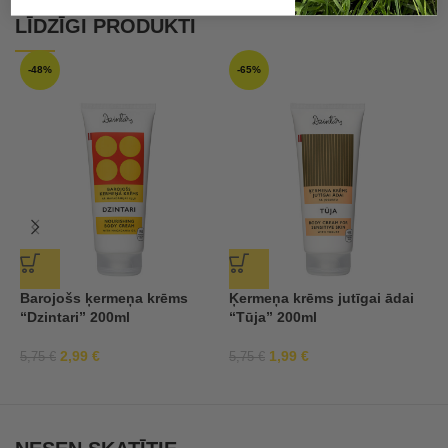
LĪDZĪGI PRODUKTI
-48%
-65%
Barojošs ķermeņa krēms
Ķermeņa krēms jutīgai ādai
Š
“Dzintari” 200ml
“Tūja” 200ml
“
2,99
€
1,99
€
5,75
€
5,75
€
9