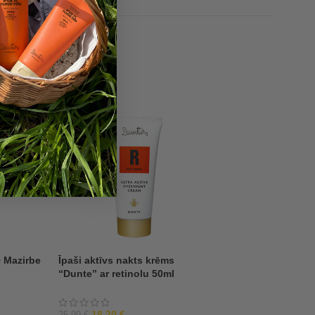
-30%
-33%
 Mazirbe
Īpaši aktīvs nakts krēms
Mitrinošs ķermeņa
“Dunte” ar retinolu 50ml
“Kolka” + Dušas ž
7,68
€
11,43
€
18,20
€