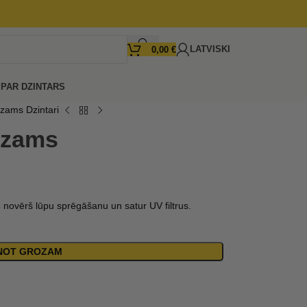
LATVISKI
0,00
€
I
PAR DZINTARS
lzams Dzintari
lzams
s
novērš lūpu sprēgāšanu un satur UV filtrus.
ENOT GROZAM