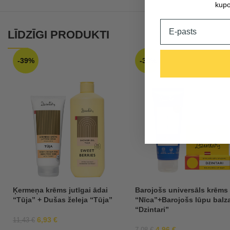
kupo
Email
LĪDZĪGI PRODUKTI
-39%
-30%
Ķermeņa krēms jutīgai ādai
Barojošs universāls krēms
“Tūja” + Dušas želeja “Tūja”
“Nīca”+Barojošs lūpu bal
“Dzintari”
6,93
€
11,43
€
4,96
€