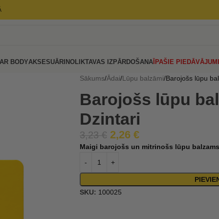
Ā
AR BODY
AKSESUĀRI
NOLIKTAVAS IZPĀRDOŠANA
ĪPAŠIE PIEDĀVĀJUM
Sākums
Ādai
Lūpu balzāmi
Barojošs lūpu ba
Barojošs lūpu ba
Dzintari
2,26
€
3,23
€
Maigi barojošs un mitrinošs lūpu balzam
PIEVI
SKU:
100025