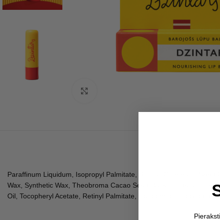
Click to enlarge
Paraffinum Liquidum, Isopropyl Palmitate, Ricinus Communis Seed Oil
Wax, Synthetic Wax, Theobroma Cacao Seed Butter, Tridecyl Trimell
Oil, Tocopheryl Acetate, Retinyl Palmitate, Tocopherol, Propylparab
Pieraks