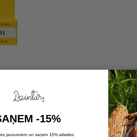
SASTĀVDAĻAS
, Paraffin, Polybutene, Candelilla Cera, Copernicia Cerifera Wax, Lano
SAŅEM -15%
itate, Ethylhexyl Methoxycinnamate, Butyl Methoxydibenzoylmethane, E
en, BHT, Parfum.
ties jaunumiem un saņem 15% atlaides