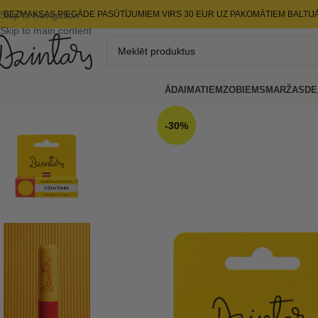
Skip to navigation
BEZMAKSAS PIEGĀDE PASŪTĪJUMIEM VIRS 30 EUR UZ PAKOMĀTIEM BALTIJ
Skip to main content
ĀDAI
MATIEM
ZOBIEM
SMARŽAS
DE
-30%