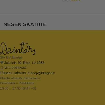
7,08
€
NESEN SKATĪTIE
SIA H.A.Brieger
Mālu iela 30, Rīga, LV-1058
+371 20042863
Klientu atbalsts:
e-shop@brieger.lv
Klientu atbalsta darba laiks:
Pirmdiena – Piektdiena
10:00 – 17:00 (GMT +3)