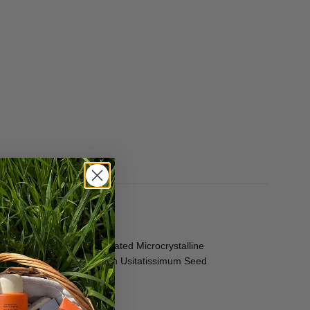
lin, Lanolin Oil, Hydrogenated Microcrystalline
thylhexyl Salicylate, Linum Usitatissimum Seed