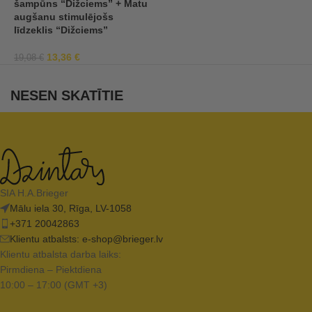
šampūns “Dižciems” + Matu
“
augšanu stimulējošs
līdzeklis “Dižciems”
5
13,36
€
19,08
€
NESEN SKATĪTIE
SIA H.A.Brieger
Mālu iela 30, Rīga, LV-1058
+371 20042863
Klientu atbalsts:
e-shop@brieger.lv
Klientu atbalsta darba laiks:
Pirmdiena – Piektdiena
10:00 – 17:00 (GMT +3)