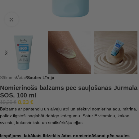
Click to enlarge
Sākums
Ādai
Saules Līnija
Nomierinošs balzams pēc sauļošanās Jūrmala
SOS, 100 ml
8,23
€
10,29
€
Balzams ar pantenolu un alveju ātri un efektīvi nomierina ādu, mitrina,
palīdz ilgstoši saglabāt dabīgo iedegumu. Satur E vitamīnu, kakao
sviestu, kokosriekstu un smiltsērkšķu eļļas.
Iespējams, labākais līdzeklis ādas nomierināšanai pēc saules