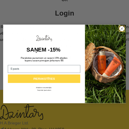
Login
Reģistrējoties šajā vietnē, varat piekļūt savam pasūtījuma statusam un
vēsturei. Vienkārši aizpildiet tālāk esošos laukus, un mēs ātri izveidosi
aunu kontu. Mēs prasīsim tikai informāciju, kas nepieciešama, lai padarī
pirkuma procesu ātrāku un vienkāršāku.
SAŅEM -15%
LOGIN
Pieraksties jaunumiem un saņem 15% atlaides
💌
kuponu savam pirmajam pirkumam.*
Email
PIERAKSTĪTIES
Atlaides nesummējās.
*Izņemot jaunumus
H.A.Brieger Ltd.