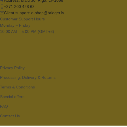
Address: Mālu 30, Rīga, LV-1058
+371 200 428 63
Client support:
e-shop@brieger.lv
Customer Support Hours
Monday – Friday
10:00 AM – 5:00 PM (GMT+3)
Privacy Policy
Processing, Delivery & Returns
Terms & Conditions
Special offers
FAQ
Contact Us