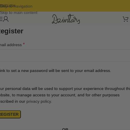
Skip to navigation
ENGLISH
Skip to main content
egister
*
ail address
link to set a new password will be sent to your email address.
ur personal data will be used to support your experience throughout th
bsite, to manage access to your account, and for other purposes
scribed in our
privacy policy
.
REGISTER
OR