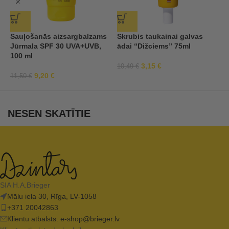
Sauļošanās aizsargbalzams
Skrubis taukainai galvas
Š
Jūrmala SPF 30 UVA+UVB,
ādai “Dižciems” 75ml
“
100 ml
3,15
€
10,49
€
9
9,20
€
11,50
€
NESEN SKATĪTIE
SIA H.A.Brieger
Mālu iela 30, Rīga, LV-1058
+371 20042863
Klientu atbalsts:
e-shop@brieger.lv