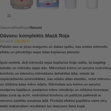
Click to enlarge
Sākums
Ādai
Sejai
Serumi
Dāvanu komplekts Mazā Roja
32,08
€
53,46
€
Palutini sevi ar jūras svaigumu un dabas spēku, kas sniedz mitrinošu
efektu un pilnvērtīgu sejas ādas kopšanas pieredzi.
Īpaši veidotā, dziļi mitrinošā sejas kopšanas līnija radīta, lai bagātīgi
lutinātu un mitrinātu sejas ādu. Mitrinošais krēms un serums nodrošina
komfortu un intensīvu mitrināšanu dehidrētai ādai, sniedz tai
nepieciešamās aminoskābes, kas uzlabo ādas elastību, notur mitrumu
un izlīdzina ādas mikro reljefu. Mitrinošais acu krēms un serums
nostiprina kapilārus, pastiprina mikro cirkulāciju un izlīdzina krunciņas
ādas zonā ap acīm, nodrošinot komfortu un palīdzot palēnināt ar
vecumu saistītās izmaiņas ādā. Produkti efektīvi papildina viens otru,
tādēļ maksimālam rezultātam tos ieteicams lietot kopā.