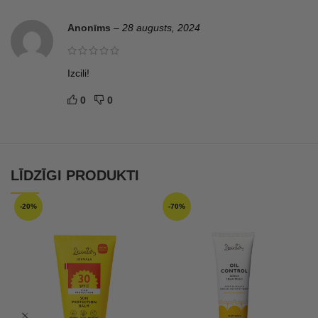
Anonīms
–
28 augusts, 2024
Izcili!
0
0
LĪDZĪGI PRODUKTI
-20%
-70%